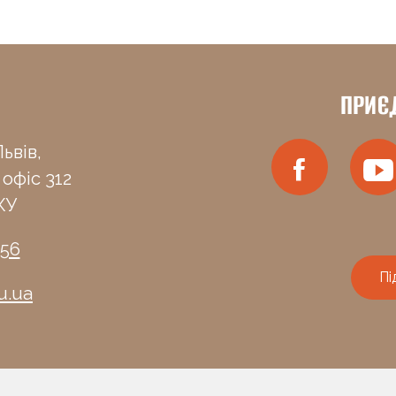
ПРИЄ
ьвів,
 офіс 312
КУ
-56
Пі
u.ua