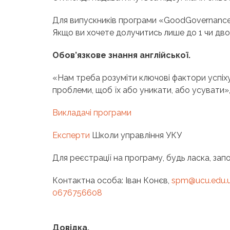
Для випускників програми «
Good
Governanc
Якщо ви хочете долучитись лише до 1 чи двох
Обов’язкове знання англійської.
«Нам треба розуміти ключові фактори успіху в
проблеми, щоб їх або уникати, або усувати
Викладачі програми
Експерти
Школи управління УКУ
Для реєстрації на програму, будь ласка, запо
Контактна особа: Іван Конєв,
spm@ucu.edu.u
0676756608
Довідка.