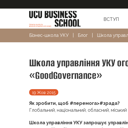
ВСТУП
Бізнес-школа УКУ
|
Блог
|
Школа управл
Школа управління УКУ ог
«GoodGovernance»
19 Жов 2015
Як зробити, щоб
#
перемога
>#
зрада?
Глобальний, національний, обласний, міськи
Школа управління УКУ запрошує управлін