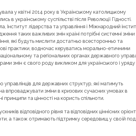
увала у квітні 2014 року в Українському католицькому
ались в українському суспільстві після Революції Гідності.
ла, Інститут лідерства та управління і Міжнародний інсти
ження таких важливих змін країні потрібні системні зміни
іння, які будуть мислити достатньо всесторонньо та
ітові практики, водночас керуватись морально-етичними
аціональному та регіональних органах державного управл
ми змін є свого роду викликом для українського і уряду 
ю управлінців для державних структур, які матимуть
на впроваджувати зміни в кризових сучасних умовах в
і принципи та цінності на користь спільноти.
кників відповідного рівня та відповідних ціннісних орієнт
оти, а також отримають підтримку середовищ у своїй под