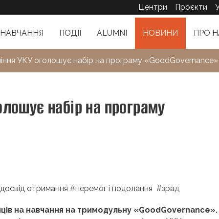
Центри
Проєкти
НАВЧАННЯ
ПОДІЇ
ALUMNI
НОВИНИ
ПРО Н
іння УКУ оголошує набір на програму «GoodGovernance»
олошує набір на програму
й досвід отримання
#
перемог і подолання
#
зрад
ців на навчання на тримодульну «
Good
Governance
».