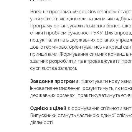
Вперше програма «
Good
Governance
» старт
університеті як відповідь на зміни, які відбув
Програму організували Львівська бізнес-шко
етики і проблем сучасності УКУ. Для впровад
пошук талантів в державних органах управл
довготерміново, орієнтуватись на кращі св
принципами. Формування сильних команд в н
здатних розробляти та впроваджувати програ
суспільства загалом.
Завдання програми:
підготувати нову хвил
інновативне мислення, розумітимуть, як мож
державних органах і практикуватимуть етичн
Однією з цілей
є формування спільноти випус
Випускники стануть частиною єдиної спільн
діяльності.