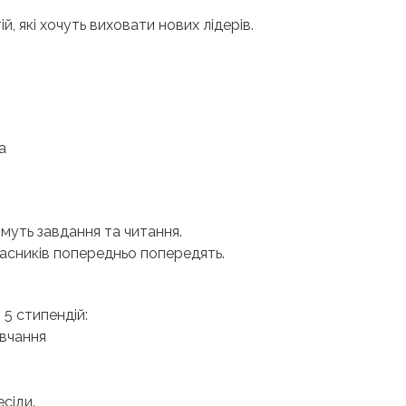
й, які хочуть виховати нових лідерів.
а
муть завдання та читання.
учасників попередньо попередять.
5 стипендій:
авчання
сіди.