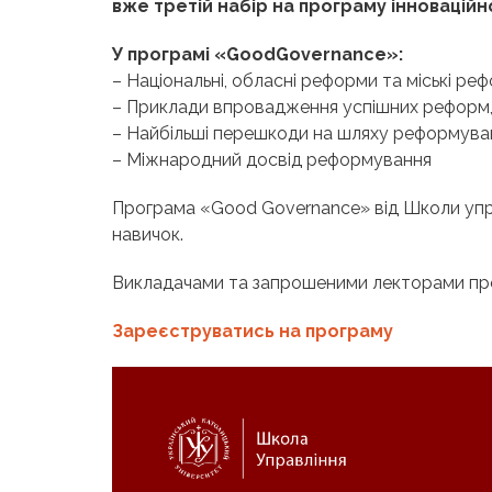
вже третій набір на програму інновацій
У програмі «
Good
Governance
»:
– Національні, обласні реформи та міські р
– Приклади впровадження успішних реформ, 
– Найбільші перешкоди на шляху реформуван
– Міжнародний досвід реформування
Програма «Good Governance» від Школи управл
навичок.
Викладачами та запрошеними лекторами про
Зареєструватись на програму