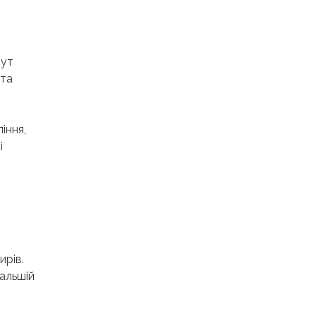
тут
 та
іння,
і
ирів.
альшій