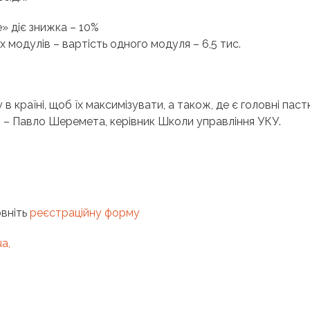
e
» діє знижка – 10%
 модулів – вартість одного модуля – 6,5 тис.
 країні, щоб їх максимізувати, а також, де є головні пастк
», – Павло Шеремета, керівник Школи управління УКУ.
вніть
реєстраційну форму
a,