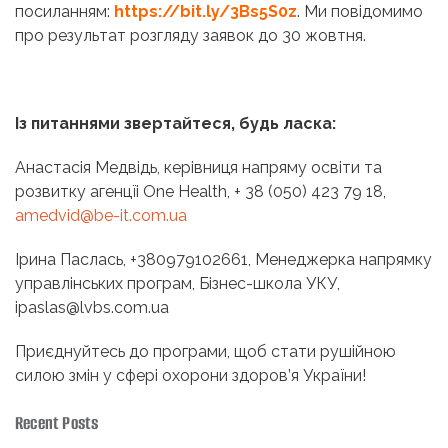
посиланням:
https://bit.ly/3Bs5S0z
. Ми повідомимо
про результат розгляду заявок до 30 жовтня.
Із питаннями звертайтеся, будь ласка:
Анастасія Медвідь, керівниця напряму освіти та
розвитку агенцїі One Health, + 38 (050) 423 79 18,
amedvid@be-it.com.ua
Ірина Паслась, +380979102661, Менеджерка напрямку
управлінських програм, Бізнес-школа УКУ,
ipaslas@lvbs.com.ua
Приєднуйтесь до програми, щоб стати рушійною
силою змін у сфері охорони здоров’я України!
Recent Posts