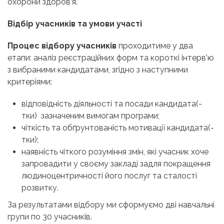
охорони здоров’я.
Відбір учасників та умови участі
Процес відбору учасників
проходитиме у два
етапи: аналіз реєстраційних форм та короткі інтерв’ю
з вибраними кандидатами, згідно з наступними
критеріями:
відповідність діяльності та посади кандидата(-
тки) зазначеним вимогам програми;
чіткість та обґрунтованість мотивації кандидата(-
тки);
наявність чіткого розуміння змін, які учасник хоче
запровадити у своєму закладі задля покращення
людиноцентричності його послуг та сталості
розвитку.
За результатами відбору ми сформуємо дві навчальні
групи по 30 учасників.