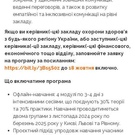
веденні переговорів, а також в розвитку
емпатійної та інклюзивної комунікації на рівні
закладу.
Якщо ви керівник(-ця) закладу охорони здоров’я
з будь-якого регіону України, або заступник(-ця)
керівника(-ці) закладу, керівник(-ця) фінансового,
економічного тощо відділу, заповнюйте заявку
на програму за посиланням:
https://bit.ly/3Bs5S0z
до
18 жовтня
включно.
Що включатиме програма
Офлайн-навчання: 4 модулі по 3-4 дні з
інтенсивними сесіями, що поєднують 30% теорії
та 70% практики. Навчання проводитиметься
двома групами з листопада 2024 року по
березень 2025 року у Києві, Львові та Рівному.
Проєктний підхід: упродовж навчання учасники