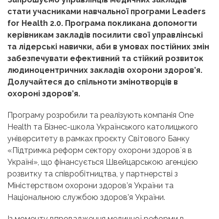
стати учасниками навчальної програми Leaders
for Health 2.0. Програма покликана допомогти
керівникам закладів посилити свої управлінські
та лідерські навички, аби в умовах постійних змін
забезпечувати ефективний та стійкий розвиток
людиноцентричних закладів охорони здоров’я.
Долучайтеся до спільноти змінотворців в
охороні здоров’я.
Програму розробили та реалізують компанія One
Health та Бізнес-школа Українського католицького
університету в рамках проєкту Світового Банку
«
Підтримка реформ сектору охорони здоров`я в
Україні»
, що фінансується Швейцарською агенцією
розвитку та співробітництва, у партнерстві з
Міністерством охорони здоров’я України та
Національною службою здоров’я України.
Із моменту впровадження медичної реформи в