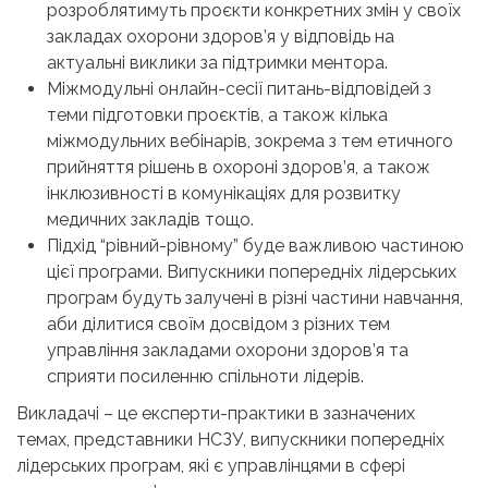
розроблятимуть проєкти конкретних змін у своїх
закладах охорони здоров’я у відповідь на
актуальні виклики за підтримки ментора.
Міжмодульні онлайн-сесії питань-відповідей з
теми підготовки проєктів, а також кілька
міжмодульних вебінарів, зокрема з тем етичного
прийняття рішень в охороні здоров’я, а також
інклюзивності в комунікаціях для розвитку
медичних закладів тощо.
Підхід “рівний-рівному” буде важливою частиною
цієї програми. Випускники попередніх лідерських
програм будуть залучені в різні частини навчання,
аби ділитися своїм досвідом з різних тем
управління закладами охорони здоров’я та
сприяти посиленню спільноти лідерів.
Викладачі – це експерти-практики в зазначених
темах, представники НСЗУ, випускники попередніх
лідерських програм, які є управлінцями в сфері