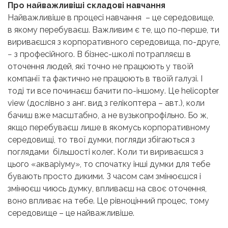
Про найважливіші складові навчання
Найважливіше в процесі навчання
–
це середовище,
в якому перебуваєш. Важливим є те, що по-перше, ти
вириваєшся з корпоративного середовища, по-друге,
− з професійного. В бізнес-школі потрапляєш в
оточення людей, які точно не працюють у твоїй
компанії та фактично не працюють в твоїй галузі. І
тоді ти все починаєш бачити по-іншому. Це helicopter
view
(дослівно з анг. вид з гелікоптера – авт.)
, коли
бачиш вже масштабно, а не вузькопрофільно. Бо ж,
якщо перебуваєш лише в якомусь корпоративному
середовищі, то твої думки, погляди збігаються з
поглядами більшості колег. Коли ти вириваєшся з
цього «акваріуму», то спочатку інші думки для тебе
бувають просто дикими. З часом сам змінюєшся і
змінюєш чиюсь думку, впливаєш на своє оточення,
воно впливає на тебе. Це рівноцінний процес, тому
середовище
–
це найважливіше.