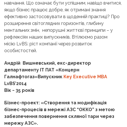
навчання. Що означає бути успішним, навіщо вчитися,
якщо бізнес працює добре, як отримані знання
ефективно застосовувати в щоденній практиці? Про
розширення світоглядних горизонтів, глибину
ментальних змін, непорушні життєві принципи – у
рефлексіях наших випускників. Втілюємо разом
місію LvBS: ріст компанії через розвиток
особистостей.
Андрій Вишневський, екс-директор
департаменту IT ПАТ «Концерн
Галнафтогаз»
Випускник
Key Executive MBA
LvBS’2014
Вік − 35 років
Бізнес-проект: «Створення та модифікація
бізнес-процесів в мережі АЗС “ОККО” з метою
забезпечення повернення скляної тари через
мережу АЗС».