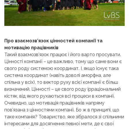
Про
взаємозв’язок цінностей компанії та
мотивацію працівників
Такий взаємозв’язок працює і його варто просувати.
Цінності компанії
–
це важливо, тому що саме вони є
свого роду системою координат. І, якщо існує така
система координат (навіть доволі аморфна, але
спільна у всіх), то вектор руху всієї компанії є більш
визначений. Цінності
–
це свого роду ірраціональний
кістяк, від якого рухаються всі процеси в компанії.
Очевидно, що мотивація працівників напряму
пов’язана з цінностями компанії. Бо ж в принципі, що
таке компанія? Товариство, яке зібралося зі спільними
інтересами для досягнення певної мети, де є свої