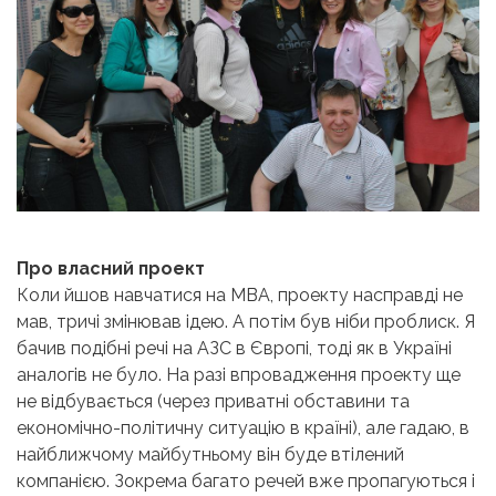
Про власний проект
Коли йшов навчатися на MBA, проекту насправді не
мав, тричі змінював ідею. А потім був ніби проблиск. Я
бачив подібні речі на АЗС в Європі, тоді як в Україні
аналогів не було. На разі впровадження проекту ще
не відбувається (через приватні обставини та
економічно-політичну ситуацію в країні), але гадаю, в
найближчому майбутньому він буде втілений
компанією. Зокрема багато речей вже пропагуються і