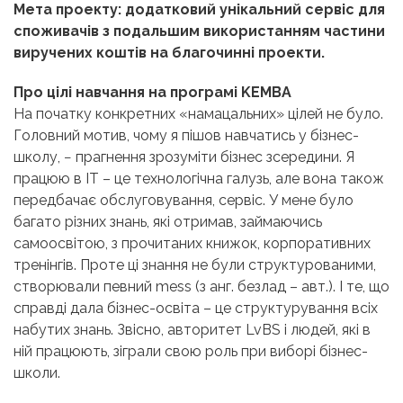
Мета проекту: додатковий унікальний сервіс для
споживачів з подальшим використанням частини
виручених коштів на благочинні проекти.
Про цілі навчання на програмі KEMBA
На початку конкретних «намацальних» цілей не було.
Головний мотив, чому я пішов навчатись у бізнес-
школу, − прагнення зрозуміти бізнес зсередини. Я
працюю в ІТ
–
це технологічна галузь, але вона також
передбачає обслуговування, сервіс. У мене було
багато різних знань, які отримав, займаючись
самоосвітою, з прочитаних книжок, корпоративних
тренінгів. Проте ці знання не були структурованими,
створювали певний mess
(з анг. безлад – авт.)
. І те, що
справді дала бізнес-освіта
–
це структурування всіх
набутих знань. Звісно, авторитет LvBS і людей, які в
ній працюють, зіграли свою роль при виборі бізнес-
школи.