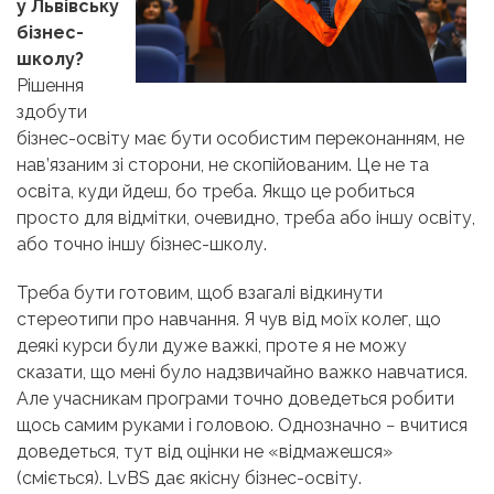
у Львівську
бізнес-
школу?
Рішення
здобути
бізнес-освіту має бути особистим переконанням, не
нав’язаним зі сторони, не скопійованим. Це не та
освіта, куди йдеш, бо треба. Якщо це робиться
просто для відмітки, очевидно, треба або іншу освіту,
або точно іншу бізнес-школу.
Треба бути готовим, щоб взагалі відкинути
стереотипи про навчання. Я чув від моїх колег, що
деякі курси були дуже важкі, проте я не можу
сказати, що мені було надзвичайно важко навчатися.
Але учасникам програми точно доведеться робити
щось самим руками і головою. Однозначно − вчитися
доведеться, тут від оцінки не «відмажешся»
(сміється
). LvBS дає якісну бізнес-освіту.