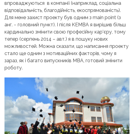
впроваджуються в компанії (наприклад, соціальна
відповідальність, благодійність, екоспрямованість).
Для мене захист проекту був одним з main point
(з
анг. − головний пункт)
. І після KEMBA я вирішив більш
кардинально змінити свою професійну кар’єру, тому
тепер
(серпень 2014 – авт.)
я в пошуку нових
можливостей. Можна сказати, що написання проекту
стало ще одним з мотиваційних факторів, чому я
зараз, як і багато випускників MBA, готовий змінити
роботу.