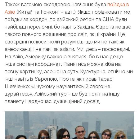
Також вагомою складовою навчання була
поїздка в
Азію
(Китай та Гонконг – авт.).
Якщо порівнювати мої
поїздки за кордон, то азійський регіон та США були
найбільш переломні, бо навіть Західна Європа не дає
такого повного враження про світ, як ці країни. Це
своєрідні полюси, коли розумієш, що ми не такі, як
американці, і не такі, як азіати. Ми десь
–
посередині.
На Азію, Америку важко рівнятися, бо в нас дещо
інша систем координат. Рівнятись можна хіба на
певну картинку, але не на суть. Культурно, етнічно ми
інші навіть із Європою. Проте, як писав Тарас
Шевченко: «І чужому научайтесь, й свого не
цурайтесь». Азійський тур
–
це був політ на іншу
планету і, водночас, дуже цінний досвід.