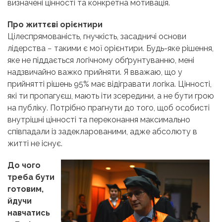
визначені цінності та конкретна мотивація.
Про життєві орієнтири
Цілеспрямованість, гнучкість, засадничі основи
лідерства − такими є мої орієнтири. Будь-яке рішення,
яке не піддається логічному обґрунтуванню, мені
надзвичайно важко прийняти. Я вважаю, що у
прийнятті рішень 95% має відігравати логіка. Цінності,
які ти пропагуєш, мають іти зсередини, а не бути грою
на публіку. Потрібно прагнути до того, щоб особисті
внутрішні цінності та переконання максимально
співпадали із задекларованими, адже абсолюту в
житті не існує.
До чого
треба бути
готовим,
йдучи
навчатись