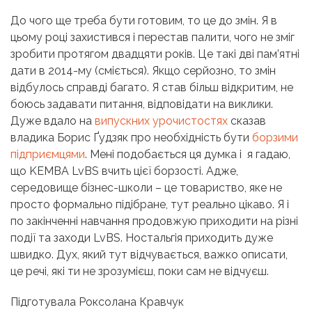
До чого ще треба бути готовим, то це до змін. Я в
цьому році захистився і перестав палити, чого не зміг
зробити протягом двадцяти років. Це такі дві пам’ятні
дати в 2014-му
(сміється)
. Якщо серйозно, то змін
відбулось справді багато. Я став більш відкритим, не
боюсь задавати питання, відповідати на виклики.
Дуже вдало на
випускних урочистостях
сказав
владика Борис Ґудзяк про необхідність бути
борзими
підприємцями
. Мені подобається ця думка і я гадаю,
що KEMBA LvBS вчить цієї борзості. Адже,
середовище бізнес-школи
–
це товариство, яке не
просто формально підібране, тут реально цікаво. Я і
по закінченні навчання продовжую приходити на різні
події та заходи LvBS. Ностальгія приходить дуже
швидко. Дух, який тут відчувається, важко описати,
це речі, які ти не зрозумієш, поки сам не відчуєш.
Підготувала Роксолана Кравчук