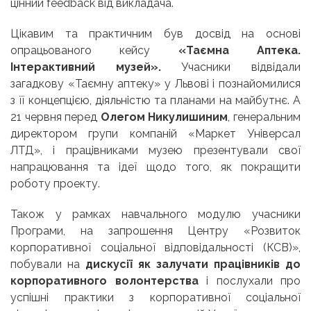
цінний feedback від викладача.
Цікавим та практичним був досвід на основі
опрацьованого кейсу
«Таємна Аптека.
Інтерактивний музей».
Учасники відвідали
загадкову «Таємну аптеку» у Львові і познайомилися
з її концепцією, діяльністю та планами на майбутнє. А
21 червня перед
Олегом Никулишиним
, генеральним
директором групи компаній «Маркет Універсал
ЛТД», і працівниками музею презентували свої
напрацювання та ідеї щодо того, як покращити
роботу проекту.
Також у рамках навчального модулю учасники
Програми, на запрошення Центру «Розвиток
корпоративної соціальної відповідальності (КСВ)»,
побували на
дискусії як залучати працівників до
корпоративного волонтерства
і послухали про
успішні практики з корпоративної соціальної