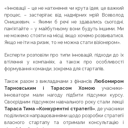
«Інновації – це не натхнення чи крута ідея, це важкий
процес, – застерігає від надмірних мрій Всеволод
Онишкевич. – Якими б речі не здавались сьогодні,
пам’ятайте – у майбутньому вони будуть іншими. Ми
не можемо стояти на місці, якщо хочемо розвиватися.
Якщо не іти на ризик, то не можна стати візіонером».
Експерти розповіли про типи інновацій, підходи до їх
втілення у компаніях, а також про особливості
формування команди, зокрема для стартапів.
Також разом з викладачами з фінансів
Любомиром
Тарновським і Тарасом Хомою
учасники-
інноватори мали нагоду підбити підсумки курсу.
Своєрідним підсумком навчального року стали лекції
Тараса Тима «Конкурентні стратегії»
, де учасники
поділилися напрацюваннями щодо розробки стратегії
власного стартапу та отримали консультацію і