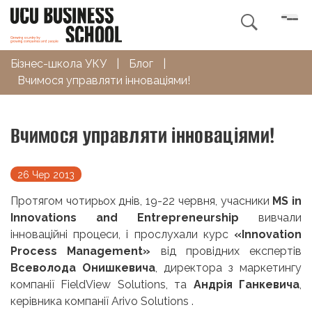

Бізнес-школа УКУ
|
Блог
|
Вчимося управляти інноваціями!
Вчимося управляти інноваціями!
26 Чер 2013
Протягом чотирьох днів, 19-22 червня, учасники
MS in
Innovations and Entrepreneurship
вивчали
інноваційні процеси, і прослухали курс
«Innovation
Process Management»
від провідних експертів
Всеволода Онишкевича
, директора з маркетингу
компанії FieldView Solutions, та
Андрія Ганкевича
,
керівника компанії Arivo Solutions .