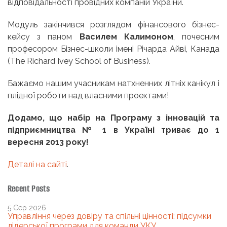
відповідальності провідних компаній України.
Модуль закінчився розглядом фінансового бізнес-
кейсу з паном
Василем Калимоном
, почесним
професором Бізнес-школи імені Річарда Айві, Канада
(The Richard Ivey School of Business).
Бажаємо нашим учасникам натхненних літніх канікул і
плідної роботи над власними проектами!
Додамо, що набір на Програму з інновацій та
підприємництва № 1 в Україні триває до 1
вересня 2013 року!
Деталі на сайті
.
Recent Posts
5 Сер 2026
Управління через довіру та спільні цінності: підсумки
лідерської програми для команди УКУ