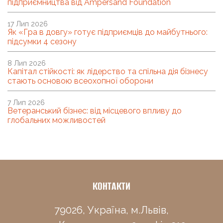
підприємництва від Ampersand Foundation
17 Лип 2026
Як «Гра в довгу» готує підприємців до майбутнього:
підсумки 4 сезону
8 Лип 2026
Капітал стійкості: як лідерство та спільна дія бізнесу
стають основою всеохопної оборони
7 Лип 2026
Ветеранський бізнес: від місцевого впливу до
глобальних можливостей
КОНТАКТИ
79026, Україна, м.Львів,