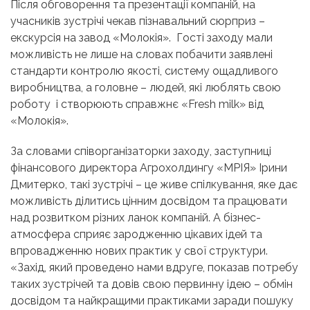
Після обговорення та презентації компаній, на
учасників зустрічі чекав пізнавальний сюрприз –
екскурсія на завод «Молокія». Гості заходу мали
можливість не лише на словах побачити заявлені
стандарти контролю якості, систему ощадливого
виробництва, а головне – людей, які люблять свою
роботу і створюють справжнє «Fresh milk» від
«Молокія».
За словами співорганізаторки заходу, заступниці
фінансового директора Агрохолдингу «МРІЯ» Ірини
Дмитерко, такі зустрічі – це живе спілкування, яке дає
можливість ділитись цінним досвідом та працювати
над розвитком різних ланок компаній. А бізнес-
атмосфера сприяє зародженню цікавих ідей та
впровадженню нових практик у свої структури.
«Захід, який проведено нами вдруге, показав потребу
таких зустрічей та довів свою первинну ідею – обмін
досвідом та найкращими практиками заради пошуку