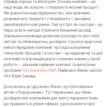
справді хороші та якісні речі. Основа компанії – це
наші люди, які, власне, і створюють якісний продукт.
Ми доволі молоде підприємство, але прагнемо
розвиватися, творити і створювати і, звичайно,
завойовувати нові ринки. Такі зустріч, як сьогодні – це,
перш за все, нагода отримати безцінний досвід.
Зовнішня комунікація дозволяє розповісти про себе
світові та обмінюватись досвідом. Слухати практичні
кейси передових компаній про вдосконалення
технологій, процесів та систем – це надихаюче та дає
можливість впроваджувати отримані знання у своїй
роботі» – зазначив керівник компанії та випускник
програми
Key Executive MBA
Львівської бізнес-школи
УКУ Юрій Самець.
Долучилась до дружньої бізнес-зустрічі мережа
аптек «Подорожник». Тут переконані, що обмін
досвідом між компаніями дає змогу підприємствам,
що працюють в різних сферах, удосконалити свої