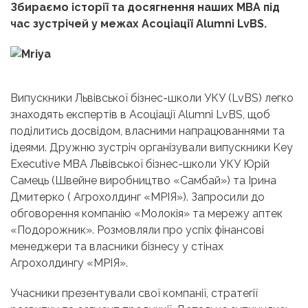
Збираємо історії та досягнення наших MBA під
час зустрічей у межах Асоціації Alumni LvBS.
Випускники Львівської бізнес-школи УКУ (LvBS) легко
знаходять експертів в Асоціації Alumni LvBS, щоб
поділитись досвідом, власними напрацюваннями та
ідеями. Дружню зустріч організували випускники Key
Executive MBA Львівської бізнес-школи УКУ Юрій
Самець (Швейне виробництво «Самбай») та Ірина
Дмитерко ( Агрохолдинг «МРІЯ»). Запросили до
обговорення компанію «Молокія» та мережу аптек
«Подорожник». Розмовляли про успіх фінансові
менеджери та власники бізнесу у стінах
Агрохолдингу «МРІЯ».
Учасники презентували свої компанії, стратегії