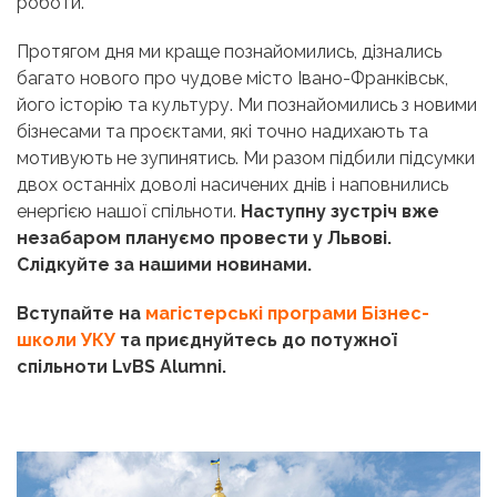
роботи.
Протягом дня ми краще познайомились, дізнались
багато нового про чудове місто Івано-Франківськ,
його історію та культуру. Ми познайомились з новими
бізнесами та проєктами, які точно надихають та
мотивують не зупинятись. Ми разом підбили підсумки
двох останніх доволі насичених днів і наповнились
енергією нашої спільноти.
Наступну зустріч вже
незабаром плануємо провести у Львові.
Слідкуйте за нашими новинами.
Вступайте на
магістерські програми Бізнес-
школи УКУ
та приєднуйтесь до потужної
спільноти LvBS Alumni.