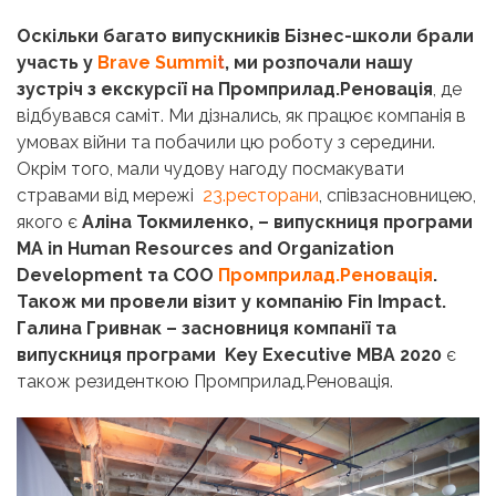
Оскільки багато випускників Бізнес-школи брали
участь у
Brave Summi
t
, ми розпочали нашу
зустріч з екскурсії на Промприлад.Реновація
, де
відбувався саміт. Ми дізнались, як працює компанія в
умовах війни та побачили цю роботу з середини.
Окрім того, мали чудову нагоду посмакувати
стравами від мережі
23.ресторани
, співзасновницею,
якого є
Аліна Токмиленко, – випускниця програми
MA in Human Resources and Organization
Development та COO
Промприлад.Реновація
.
Також ми провели візит у компанію Fin Impact.
Галина Гривнак – засновниця компанії та
випускниця програми Key Executive MBA 2020
є
також резиденткою Промприлад.Реновація.