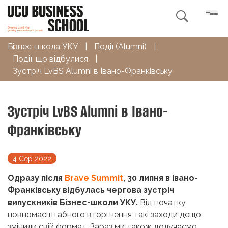

Бізнес-школа УКУ
|
Події (Alumni)
|
Події, що відбулися
|
Зустріч LvBS Alumni в Івано-Франківську
Зустріч LvBS Alumni в Івано-
Франківську
4 Сер 2022
Одразу після
Brave Summit
, 30 липня в Івано-
Франківську відбулась чергова зустріч
випускників Бізнес-школи УКУ.
Від початку
повномасштабного вторгнення такі заходи дещо
змінили свій формат. Зараз ми також долучаємо