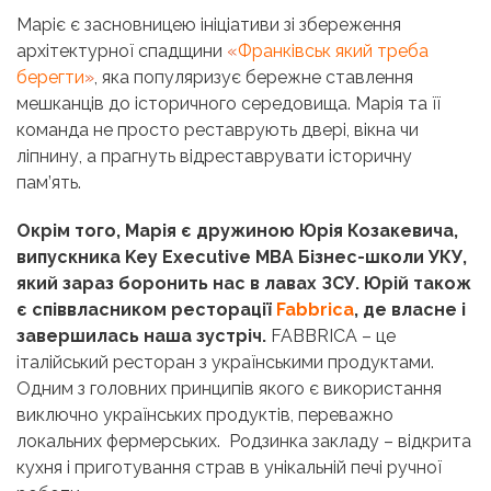
Маріє є засновницею ініціативи зі збереження
архітектурної спадщини
«
Франківськ який треба
берегти
»
, яка популяризує бережне ставлення
мешканців до історичного середовища. Марія та її
команда не просто реставрують двері, вікна чи
ліпнину, а прагнуть відреставрувати історичну
пам’ять.
Окрім того, Марія є дружиною Юрія Козакевича,
випускника Key Executive MBA Бізнес-школи УКУ,
який зараз боронить нас в лавах ЗСУ. Юрій також
є співвласником ресторації
Fabbrica
, де власне і
завершилась наша зустріч.
FABBRICA – це
італійський ресторан з українськими продуктами.
Одним з головних принципів якого є використання
виключно українських продуктів, переважно
локальних фермерських. Родзинка закладу – відкрита
кухня і приготування страв в унікальній печі ручної