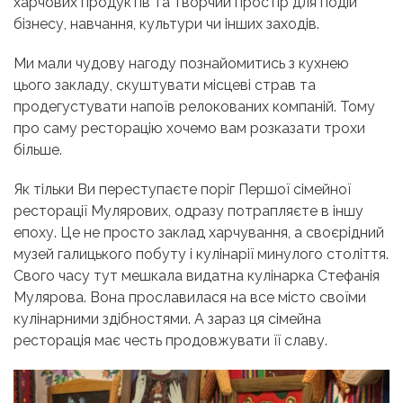
харчових продуктів та творчий простір для подій
бізнесу, навчання, культури чи інших заходів.
Ми мали чудову нагоду познайомитись з кухнею
цього закладу, скуштувати місцеві страв та
продегустувати напоїв релокованих компаній. Тому
про саму ресторацію хочемо вам розказати трохи
більше.
Як тільки Ви переступаєте поріг Першої сімейної
ресторації Мулярових, одразу потрапляєте в іншу
епоху. Це не просто заклад харчування, а своєрідний
музей галицького побуту і кулінарії минулого століття.
Свого часу тут мешкала видатна кулінарка Стефанія
Мулярова. Вона прославилася на все місто своїми
кулінарними здібностями. А зараз ця сімейна
ресторація має честь продовжувати її славу.