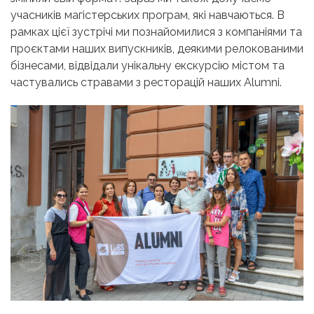
учасників магістерських програм, які навчаються. В
рамках цієї зустрічі ми познайомилися з компаніями та
проєктами наших випускників, деякими релокованими
бізнесами, відвідали унікальну екскурсію містом та
частувались стравами з ресторацій наших Alumni.