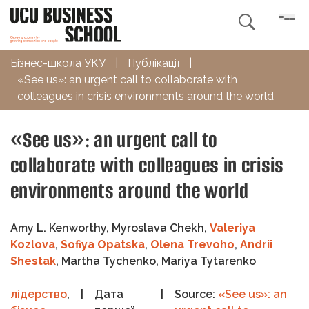

Бізнес-школа УКУ
|
Публікації
|
«See us»: an urgent call to collaborate with
colleagues in crisis environments around the world
«See us»: an urgent call to
collaborate with colleagues in crisis
environments around the world
Amy L. Kenworthy
,
Myroslava Chekh
,
Valeriya
Kozlova
,
Sofiya Opatska
,
Olena Trevoho
,
Andrii
Shestak
,
Martha Tychenko
,
Mariya Tytarenko
лідерство
,
|
Дата
|
Source:
«See us»: an