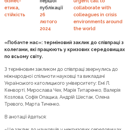
бізнес-
першої
urgent call to
етика
,
публікації
collaborate with
стійкість
26
colleagues in crisis
лютого
environments around
2024
the world
«Побачте нас»: терміновий заклик до співпраці з
колегами, які працюють у кризових середовищах
по всьому світу.
З терміновим закликом до співпраці звернулись до
міжнародної спільноти науковці та викладачі
Українського католицького університету: Емі Л.
Кенворті, Мирослава Чех, Марія Титаренко, Валерія
Козлова, Софія Опацька, Андрій Шестак, Олена
Тревого, Марта Тиченко.
В анотації йдеться:
«Це заклик до науковців у некризових середовищах