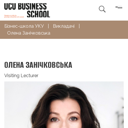

Бізнес-школа УКУ
|
Викладачі
|
Олена Занічковська
ОЛЕНА ЗАНІЧКОВСЬКА
Visiting Lecturer