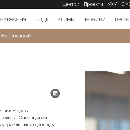
Центри
Проєкти
УКУ
CM
НАВЧАННЯ
ПОДІЇ
ALUMNI
НОВИНИ
ПРО Н
 Жеребецький
ерних Наук та
ітехніка, Операційний
 управлінського досвіду,