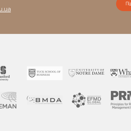
Пі
u.ua