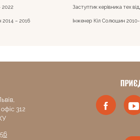
– 2022
Заступтик керівника тех ві
н 2014 – 2016
Інженер Кіл Солюшин 2010-
ПРИЄ
ьвів,
 офіс 312
КУ
-56