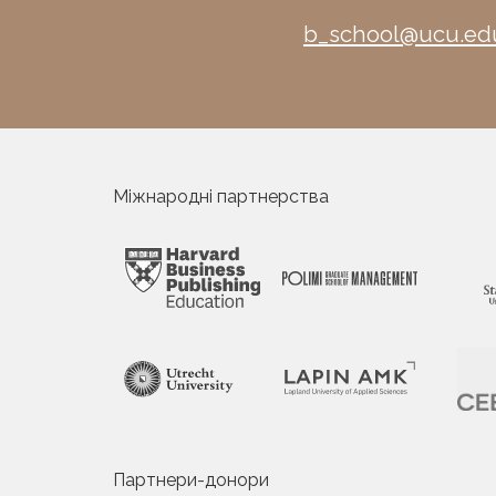
b_school@ucu.ed
Міжнародні партнерства
Партнери-донори