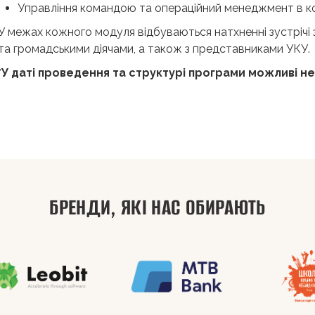
Управління командою та операційний менеджмент в кон
У межах кожного модуля відбуваються натхненні зустрічі
та громадськими діячами, а також з представниками УКУ.
*У даті проведення та структурі програми можливі нез
ЦІННІСТЬ ПРОГРАМИ
ДЛЯ КОГО
ВИКЛАДАЧІ
ВІДГУКИ
ВІДЕО
БРЕНДИ, ЯКІ НАС ОБИРАЮТЬ
На програмі управлінці дізнаються, як керувати стратегіч
Програма розрахована на менеджерів середньої ланки, тімлі
«Управління для лідерів» в Бізнес-школі УКУ | Відгук 
та управляти командами, створювати конкурентні переваги
компанії, які прагнуть розширити знання, вдосконалити уп
для впровадження змін забезпечать особистий успіх та успі
лідерські якості.
Учасники отримають: