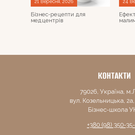
21 Вересня, 2026
24 В
Бізнес-рецепти для
Ефект
медцентрів
малим
КОНТАКТИ
79026, Україна, м.Л
вул. Козельницька, 2а,
Бізнес-школа У
+380 (98) 350-35