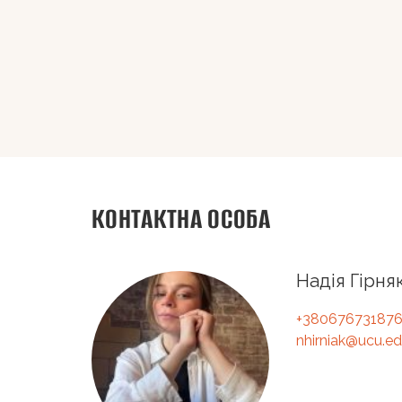
КОНТАКТНА ОСОБА
Надія Гірня
+38067673187
nhirniak@ucu.ed