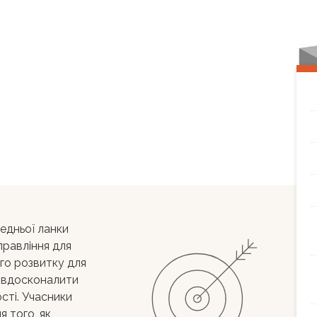
едньої ланки
равління для
го розвитку для
 вдосконалити
ості. Учасники
 того, як