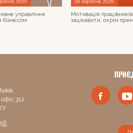
ересня, 2026
28 Вересня, 2026
ивне управління
Мотивація працівників
 бізнесом
зацікавити, окрім прем
ПРИЄ
ьвів,
 офіс 312
КУ
-56
Пі