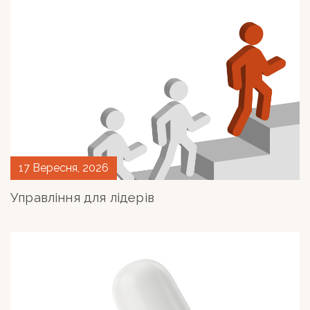
ефективного управління і розвитку працівників.
Після завершення програми учасники отримають
сертифікат Бізнес-школи УКУ. Отримання
сертифіката передбачає відвідування 80% курсів
програми.
*У даті проведення та структурі програми можливі
незначні зміни.
17 Вересня, 2026
Управління для лідерів
СОФІЯ ОПАЦЬКА
Associate Professor