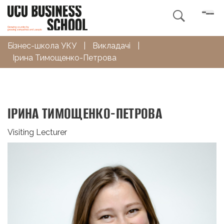

Бізнес-школа УКУ
|
Викладачі
|
Ірина Тимощенко-Петрова
ІРИНА ТИМОЩЕНКО-ПЕТРОВА
Visiting Lecturer