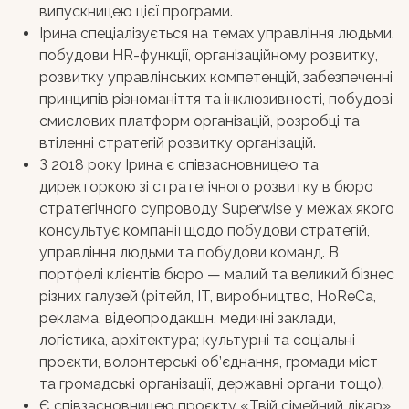
випускницею цієї програми.
Ірина спеціалізується на темах управління людьми,
побудови HR-функції, організаційному розвитку,
розвитку управлінських компетенцій, забезпеченні
принципів різноманіття та інклюзивності, побудові
смислових платформ організацій, розробці та
втіленні стратегій розвитку організацій.
З 2018 року Ірина є співзасновницею та
директоркою зі стратегічного розвитку в бюро
стратегічного супроводу Superwise у межах якого
консультує компанії щодо побудови стратегій,
управління людьми та побудови команд. В
портфелі клієнтів бюро — малий та великий бізнес
різних галузей (рітейл, IT, виробництво, HoReCa,
реклама, відеопродакшн, медичні заклади,
логістика, архітектура; культурні та соціальні
проєкти, волонтерські об’єднання, громади міст
та громадські організації, державні органи тощо).
Є співзасновницею проєкту «Твій сімейний лікар»,