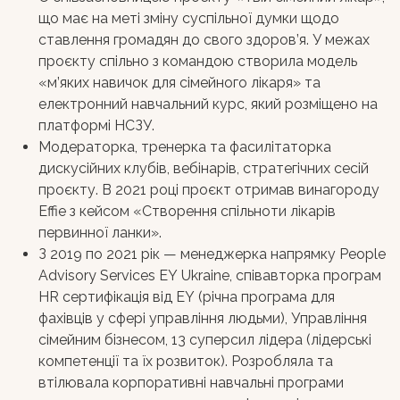
що має на меті зміну суспільної думки щодо
ставлення громадян до свого здоров’я. У межах
проєкту спільно з командою створила модель
«м’яких навичок для сімейного лікаря» та
електронний навчальний курс, який розміщено на
платформі НСЗУ.
Модераторка, тренерка та фасилітаторка
дискусійних клубів, вебінарів, стратегічних сесій
проєкту. В 2021 році проєкт отримав винагороду
Effie з кейсом «Створення спільноти лікарів
первинної ланки».
З 2019 по 2021 рік — менеджерка напрямку People
Advisory Services EY Ukraine, співавторка програм
HR сертифікація від EY (річна програма для
фахівців у сфері управління людьми), Управління
сімейним бізнесом, 13 суперсил лідера (лідерські
компетенції та їх розвиток). Розробляла та
втілювала корпоративні навчальні програми