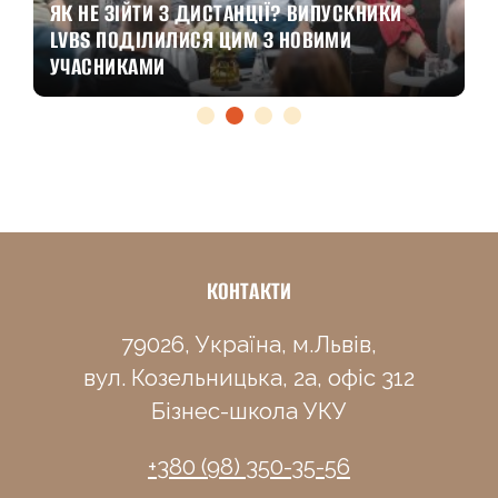
ЯК НЕ ЗІЙТИ З ДИСТАНЦІЇ? ВИПУСКНИКИ
LVBS ПОДІЛИЛИСЯ ЦИМ З НОВИМИ
УЧАСНИКАМИ
КОНТАКТИ
79026, Україна, м.Львів,
вул. Козельницька, 2а, офіс 312
Бізнес-школа УКУ
+380 (98) 350-35-56