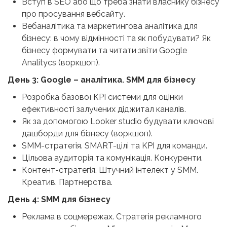
Вступ в SEO або що треба знати власнику бізнесу
про просування вебсайту.
Вебаналітика та маркетингова аналітика для
бізнесу: в чому відмінності та як побудувати? Як
бізнесу формувати та читати звіти Google
Analitycs (воркшоп).
День 3: Google – аналітика. SMM для бізнесу
Розробка базової КРІ системи для оцінки
ефективності залучених діджитал каналів.
Як за допомогою Looker studio будувати ключові
дашборди для бізнесу (воркшоп).
SMM-стратегія. SMART-цілі та KPI для команди.
Цільова аудиторія та комунікація. Конкуренти.
Контент-стратегія. Штучний інтелект у SMM.
Креатив. Партнерства.
День 4: SMM для бізнесу
Реклама в соцмережах. Стратегія рекламного