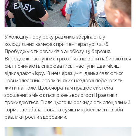
У холодну пору року равликів зберігають у
холодильних камерах при температурі +2..+6.
Пробуджують равликів з анабіозу 15 березня.
Впродовж наступних трьох тижнів вони набираються
сил, починають спарюватись і наступні два місяці
відкладають ікру. З неї через 7-21 день з’являються
нові малесенькі равлики, яких невдовзі переносять
жити на поле. Щовечора там працює система
зрошення: змінюється рівень вологості і равлики
прокидаються. Після цього їм розкидають спеціальний
корм – це збалансована суміш мікроелементів аби
равлики росли здоровими.