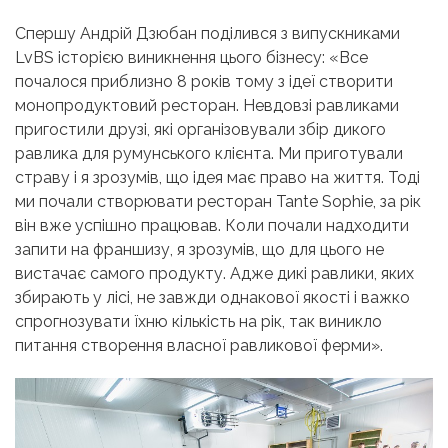
Спершу Андрій Дзюбан поділився з випускниками
LvBS історією виникнення цього бізнесу: «Все
почалося приблизно 8 років тому з ідеї створити
монопродуктовий ресторан. Невдовзі равликами
пригостили друзі, які організовували збір дикого
равлика для румунського клієнта. Ми приготували
страву і я зрозумів, що ідея має право на життя. Тоді
ми почали створювати ресторан Tante Sophie, за рік
він вже успішно працював. Коли почали надходити
запити на франшизу, я зрозумів, що для цього не
вистачає самого продукту. Адже дикі равлики, яких
збирають у лісі, не завжди однакової якості і важко
спрогнозувати їхню кількість на рік, так виникло
питання створення власної равликової ферми».