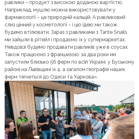
равлики – продукт з високою доданою вартістю.
Наприклад, мушлю можна використовувати у
фармакології – це природній кальцій. А равликовий
слиз цінний у косметології – і цю ідею ми також
будемо втілювати. Зараз з равликами з Tante Snails
ми зайшли в рітейл і продаємо їх у супермаркетах.
Невдовзі будемо продавати равликів уже в соусах.
Також працюємо з франшизою: за два роки ми
запустили близько 56 ферм по всій Україні, у Буському
районі на Львівщині їх 4, а загалом географія наших
ферм тягнеться до Одеси та Харкова».