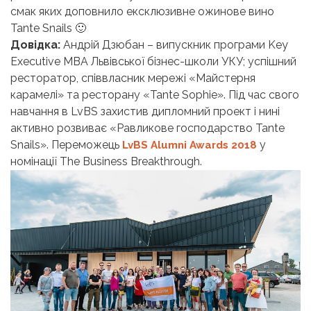
смак яких доповнило ексклюзивне ожинове вино
Tante Snails 🙂
Довідка:
Андрій Дзюбан – випускник програми Key
Executive MBA Львівської бізнес-школи УКУ; успішний
ресторатор, cпіввласник мережі «Майстерня
карамелі» та ресторану «Tante Sophie». Під час свого
навчання в LvBS захистив дипломний проект і нині
активно розвиває «Равликове господарство Tantе
Snails». Переможець
у
LvBS Alumni Awards 2018
номінації The Business Breakthrough.