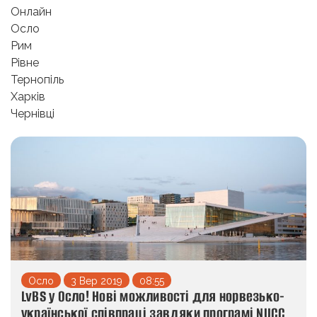
Онлайн
Осло
Рим
Рівне
Тернопіль
Харків
Чернівці
Осло
3 Вер 2019
08:55
LvBS у Осло! Нові можливості для норвезько-
української співпраці завдяки програмі NUCC