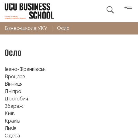

Бізнес-школа УКУ
|
Осло
Осло
Івано-Франківськ
Вроцлав
Вінниця
Дніпро
Дрогобич
Збараж
Київ
Краків
Львів
Одеса