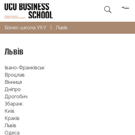

Бізнес-школа УКУ
|
Львів
Львів
Івано-Франківськ
Вроцлав
Вінниця
Дніпро
Дрогобич
Збараж
Київ
Краків
Львів
Одеса