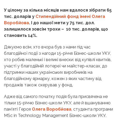
У цілому за кілька місяців нам вдалося зібрати 65
тис. доларів у
Стипендійний фонд імені Олега
Воробйова
. І до нашої мети у 75 тис. дол.
залишилося зовсім трохи – 10 тис. доларів, що
становить 14%.
Дякуємо всім, хто вчора був з нами під час
благодійної події з нагоди 15-річчя Бізнес-школи УКУ,
хто робив маленькі і великі внески: від купівлі квитків,
участі у благодійній лотереї чи майстер-класах, до
підтримки наших українських виробників на
благодійному ярмарку, кожен з яких частину від
продажів також скерував у фонд.
Адже від самого початку подія була присвячена не
тільки 15-річчю Бізнес-школи УКУ, але й вшануванню
пам’яті Героя
Олега Воробйова
, студента програми
MSc in Technology Management Бізнес-школи УКУ.