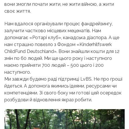
вони змогли почати жити, не жити війною, а жити
своє життя.
Нам вдалося організували процес фандрейзингу,
залучити частково місцевих меценатів. Нам
допомагає «Ротарі клуб», канадська діаспора. А ще
нам страшно повезло з
Фондом «Kinderhilfswerk
ChildFund Deutschland». Вони
знайшли кошти для 12
змін по 60 людей. Ми ще цього року і наступного
маємо прийняти 700 людей – 500 цього і 200
наступного.
Ми завжди будемо раді підтримці LvBS. Не про гроші
йдеться. А допомога якимись ідеями, ресурсами чи
компетенціями. Зі свого боку ми готові цей осередок
розбудови й відновлення якраз робити.