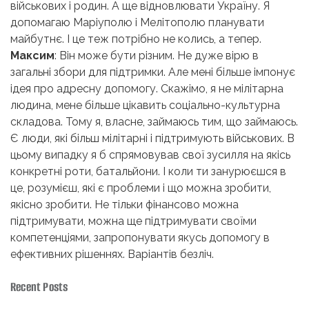
військових і родин. А ще відновлювати Україну. Я
допомагаю Маріуполю і Мелітополю планувати
майбутнє. І це теж потрібно не колись, а тепер.
Максим
: Він може бути різним. Не дуже вірю в
загальні збори для підтримки. Але мені більше імпонує
ідея про адресну допомогу. Скажімо, я не мілітарна
людина, мене більше цікавить соціально-культурна
складова. Тому я, власне, займаюсь тим, що займаюсь.
Є люди, які більш мілітарні і підтримують військових. В
цьому випадку я б спрямовував свої зусилля на якісь
конкретні роти, батальйони. І коли ти занурюєшся в
це, розумієш, які є проблеми і що можна зробити,
якісно зробити. Не тільки фінансово можна
підтримувати, можна ще підтримувати своїми
компетенціями, запропонувати якусь допомогу в
ефективних рішеннях. Варіантів безліч.
Recent Posts