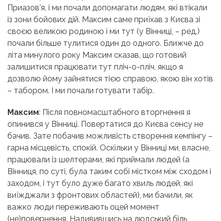
Приазов’я, і ми почали допомагати людям, які втікали
із зони бойових дій. Максим саме приїхав з Києва зі
своєю великою родиною і ми тут (у Вінниці, – ред.)
почали більше тулитися один до одного. Ближче до
літа минулого року Максим сказав, що готовий
залишитися працювати тут пліч-о-пліч, якщо я
дозволю йому зайнятися тією справою, якою він хотів
– табором. І ми почали готувати табір.
Максим
: Після повномасштабного вторгнення я
опинився у Вінниці. Повертатися до Києва сенсу не
бачив. Зате побачив можливість створення кемпінгу –
гарна місцевість, спокій. Оскільки у Вінниці ми, власне,
працювали із шелтерами, які приймали людей (а
Вінниця, по суті, була таким собі містком між сходом і
заходом, і тут було дуже багато хвиль людей, які
виїжджали з фронтових областей), ми бачили, як
важко люди переживають оцей момент
(не)повернення. Надивившись на людський біль,