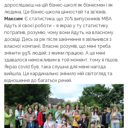
дорослішаєш на цій бізнес-школі як бізнесмен і як
людина. Це бізнес-школа цінностей та зв’язків.
Максим
: Є статистика, що 70% випускників МВА
йдуть зі своєї роботи – я якраз у ту статистику
потрапив, розумію, чому вони йдуть, на власному
досвіді. Десь за рік після закінчення я звільнився з
власної компанії. Власне, розумів, що мені треба
змінити 99% людей, з якими працюю. А це мені
здавалося неможливим в той момент, тому я пішов.
Якраз covid був, така слушна для мене нагода
вийшла. Це кардинально змінило мій світогляд та
відношення до багатьох речей.