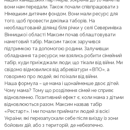
вони нам передали. Також почали співпрацювати з
Німецьким дитячим фондом. Вони мали ресурс для
того, щоб провести декілька таборів. На
необлаштованій ділянці біля річки у селі Северинівка
Вінницької області Максим почав облаштовувати
наметовий табір. Максим також заручився
підтримкою та допомогою родини. Залучивши
обладнання та ресурси, ми взялись робити сімейний
табір, куди приїжджали люди, що тікали від війни. Ми
свідомо відмовилися від абревіатури «ВПО», а
говоримо про людей, які поїхали від війни.
Наша формула – це мама і щонайменше двоє дітей.
Чому мама? Тому що розділення сімей не сприяє
відновленню. Позитивний ефект є, коли мама з дітьми
відновлюються разом. Максим назвав табір
«Рестарт». І ми почали приймати людей зі всієї
України, які перезапускали себе після виїзду із зони
бойових дій, або з територій, де небезпечно.