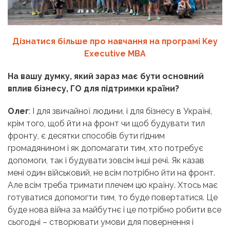
Дізнатися більше про навчання на програмі Key
Executive MBA
На вашу думку, який зараз має бути основний
вплив бізнесу, ГО для підтримки країни?
Олег
: І для звичайної людини, і для бізнесу в Україні,
крім того, щоб йти на фронт чи щоб будувати тил
фронту, є десятки способів бути гідним
громадянином і як допомагати тим, хто потребує
допомоги, так і будувати зовсім інші речі. Як казав
мені один військовий, не всім потрібно йти на фронт.
Але всім треба тримати плечем цю країну. Хтось має
готуватися допомогти тим, то буде повертатися. Це
буде нова війна за майбутнє і це потрібно робити все
сьогодні – створювати умови для повернення і