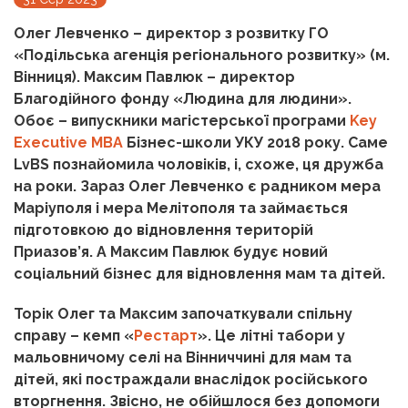
Олег Левченко – директор з розвитку ГО
«Подільська агенція регіонального розвитку» (м.
Вінниця). Максим Павлюк – директор
Благодійного фонду «Людина для людини»
.
Обоє – випускники магістерської програми
Key
Executive MBA
Бізнес-школи УКУ 2018 року. Саме
LvBS познайомила чоловіків, і, схоже, ця дружба
на роки. Зараз Олег Левченко є радником мера
Маріуполя і мера Мелітополя та займається
підготовкою до відновлення територій
Приазов’я. А Максим Павлюк будує новий
соціальний бізнес для відновлення мам та дітей.
Торік Олег та Максим започаткували спільну
справу – кемп «
Рестарт
». Це літні табори у
мальовничому селі на Вінниччині для мам та
дітей, які постраждали внаслідок російського
вторгнення. Звісно, не обійшлося без допомоги