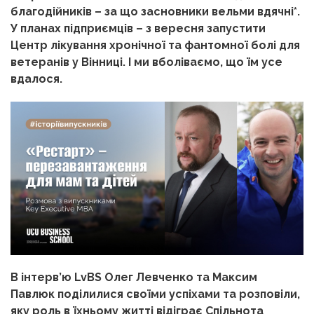
благодійників – за що засновники вельми вдячні*.
У планах підприємців – з вересня запустити
Центр лікування хронічної та фантомної болі для
ветеранів у Вінниці. І ми вболіваємо, що їм усе
вдалося.
В інтерв’ю LvBS Олег Левченко та Максим
Павлюк поділилися своїми успіхами та розповіли,
яку роль в їхньому житті відіграє Спільнота