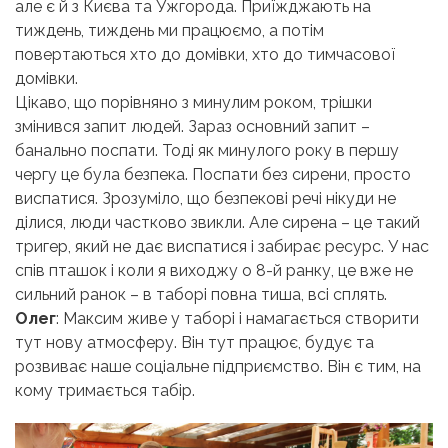
але є й з Києва та Ужгорода. Приїжджають на
тиждень, тиждень ми працюємо, а потім
повертаються хто до домівки, хто до тимчасової
домівки.
Цікаво, що порівняно з минулим роком, трішки
змінився запит людей. Зараз основний запит –
банально поспати. Тоді як минулого року в першу
чергу це була безпека. Поспати без сирени, просто
виспатися. Зрозуміло, що безпекові речі нікуди не
ділися, люди частково звикли. Але сирена – це такий
тригер, який не дає виспатися і забирає ресурс. У нас
спів пташок і коли я виходжу о 8-й ранку, це вже не
сильний ранок – в таборі повна тиша, всі сплять.
Олег
: Максим живе у таборі і намагається створити
тут нову атмосферу. Він тут працює, будує та
розвиває наше соціальне підприємство. Він є тим, на
кому тримається табір.