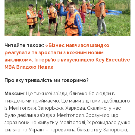
Читайте також:
«Бізнес навчився швидко
реагувати та зростати з кожним новим
викликом». Інтерв’ю з випускницею Key Executive
MBA Владою Недак
Про яку тривалість ми говоримо?
Максим
: Це тижневі заїзди, близько 60 людей в
тиждень ми приймаємо. Це мами з дітьми здебільшого
із Мелітополя, Запоріжжя, Харкова. Скажімо, у нас
було декілька заїздів з Мелітополя. Зрозуміло, що
зараз вони не живуть у Мелітополі, їх розкидало дуже
сильно по Україні – переважна більшість у Запоріжжі,