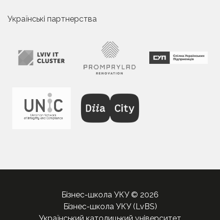
Українські партнерства
Бізнес-школа УКУ © 2026
Бізнес-школа УКУ (LvBS)
Український католицький університет