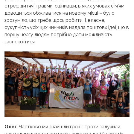
стрес, дитячі травми, оцінивши, в яких умовах сім’ям
доводиться обживатися на новому місці – було
зрозуміло, що треба щось робити. І, власне,
сукупність усіх цих чинників надала поштовх ідеї, що в
першу чергу людям потрібно дати можливість
заспокоїтися.
Олег
: Частково ми знайшли гроші, трохи залучили
наших канадських партнерів, зокрема до 10 наметів