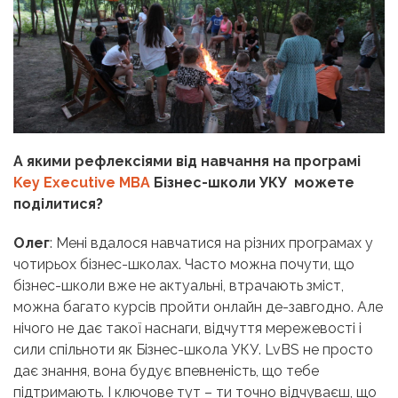
А якими рефлексіями від навчання на програмі
Key Executive MBA
Бізнес-школи УКУ можете
поділитися?
Олег
: Мені вдалося навчатися на різних програмах у
чотирьох бізнес-школах. Часто можна почути, що
бізнес-школи вже не актуальні, втрачають зміст,
можна багато курсів пройти онлайн де-завгодно. Але
нічого не дає такої наснаги, відчуття мережевості і
сили спільноти як Бізнес-школа УКУ. LvBS не просто
дає знання, вона будує впевненість, що тебе
підтримають. І ключове тут – ти точно відчуваєш, що