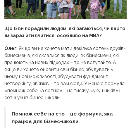
Що б ви порадили людям, які вагаються, чи варто
їм зараз йти вчитися, особливо на MBA?
Олег
: Якщо ви не хочете мати декілька сотень друзів-
бізнесменів, які склалися як люди, як бізнесмени, які
працюють на нових підходах – то не вступайте. А
якщо ви хочете оновити свій бізнес, збудувати у
ньому нові можливості, збудувати фундамент
нетворкінгу, зв’язків – то вам сюди. У мене є формула
«помнож себе на сотню» – на тисячу «укушників» і
сотні учнів бізнес-школи.
Помнож себе на сто – це формула, яка
працює для бізнес-школи.