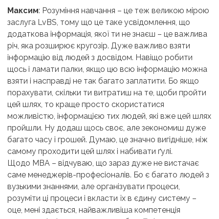
Максим
: Розуміння навчання – це теж великою мірою
заслуга LvBS, тому що це таке усвідомлення, що
додаткова інформація, якої ти не знаєш – це важлива
річ, яка розширює кругозір. Дуже важливо взяти
інформацію від людей з досвідом. Навіщо робити
щось і ламати палки, якщо цю всю інформацію можна
взяти і насправді не так багато заплатити. Бо якщо
порахувати, скільки ти витратиш на те, щоби пройти
цей шлях, то краще просто скористатися
можливістю, інформацією тих людей, які вже цей шлях
пройшли. Ну додаш щось своє, але зекономиш дуже
багато часу і грошей. Думаю, це значно вигідніше, ніж
самому проходити цей шлях і набивати ґулі.
Щодо МВА – відчуваю, що зараз дуже не вистачає
саме менеджерів-професіоналів. Бо є багато людей з
вузькими знаннями, але організувати процеси,
розуміти ці процеси і вкласти їх в єдину систему –
оце, мені здається, найважливіша компетенція