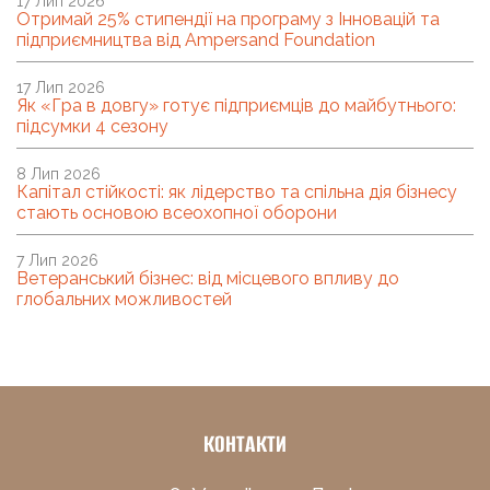
17 Лип 2026
Отримай 25% стипендії на програму з Інновацій та
підприємництва від Ampersand Foundation
17 Лип 2026
Як «Гра в довгу» готує підприємців до майбутнього:
підсумки 4 сезону
8 Лип 2026
Капітал стійкості: як лідерство та спільна дія бізнесу
стають основою всеохопної оборони
7 Лип 2026
Ветеранський бізнес: від місцевого впливу до
глобальних можливостей
КОНТАКТИ