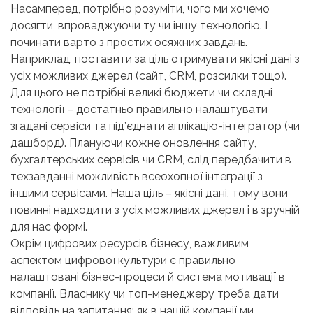
Насамперед, потрібно розуміти, чого ми хочемо
досягти, впроваджуючи ту чи іншу технологію. І
починати варто з простих осяжних завдань.
Наприклад, поставити за ціль отримувати якісні дані з
усіх можливих джерел (сайт, CRM, розсилки тощо).
Для цього не потрібні великі бюджети чи складні
технології – достатньо правильно налаштувати
згадані сервіси та під’єднати аплікацію-інтегратор (чи
дашборд). Плануючи кожне оновлення сайту,
бухгалтерських сервісів чи CRM, слід передбачити в
техзавданні можливість всеохопної інтеграції з
іншими сервісами. Наша ціль – якісні дані, тому вони
повинні надходити з усіх можливих джерел і в зручній
для нас формі.
Окрім цифрових ресурсів бізнесу, важливим
аспектом цифрової культури є правильно
налаштовані бізнес-процеси й система мотивації в
компанії. Власнику чи топ-менеджеру треба дати
відповідь на запитання: як в нашій компанії ми