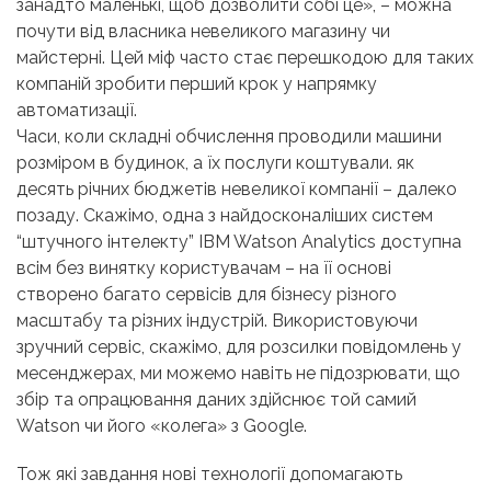
занадто маленькі, щоб дозволити собі це», – можна
почути від власника невеликого магазину чи
майстерні. Цей міф часто стає перешкодою для таких
компаній зробити перший крок у напрямку
автоматизації.
Часи, коли складні обчислення проводили машини
розміром в будинок, а їх послуги коштували. як
десять річних бюджетів невеликої компанії – далеко
позаду. Скажімо, одна з найдосконаліших систем
“штучного інтелекту” IBM Watson Analytics доступна
всім без винятку користувачам – на її основі
створено багато сервісів для бізнесу різного
масштабу та різних індустрій. Використовуючи
зручний сервіс, скажімо, для розсилки повідомлень у
месенджерах, ми можемо навіть не підозрювати, що
збір та опрацювання даних здійснює той самий
Watson чи його «колега» з Google.
Тож які завдання нові технології допомагають