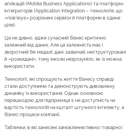
аплікацій (Mobile Business Applications) та платформ-
інтеграторів (Application Integration – технологія, що
«пов’язує» розрізнені сервіси й платформи в єдине
ціле).
Це не дивно, адже сучасний бізнес критично
залежний від даних. Але ця залежність має і
зворотний бік медалі: дані, зазвичай, неструктуровані
й «розкидані», тому інколи незрозуміло, як їх можна
використати.
Технології, які спрощують життя бізнесу справді
стали доступними та демонструють дивовижну
динаміку їх використання. Однак основною
перешкодою для підприємця є не доступність чи
вартість технологій на кшталт штучного інтелекту, а
бізнес-процеси компанії.
Таблички, в які занесені замовлення певної товарної