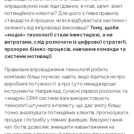
опрацьовуємо нові ліди (дзвінок, e-mail, запит, візит
потенційного клієнта)? Для цього є певні правила,
стандарти й процеси, чи все відбувається хаотично і
залежить від імпровізації виконавця?
Тому, щоби
«модні» технології стали інвестицією, а не
витратами, слід розпочати із цифрової стратегії,
прозорих бізнес-процесів, навчання команди та
системи мотивації.
Правильне впровадження технологій робить
компанію більш гнучкою, навіть, якщо йдеться не про
виробничі потужності, а про суто менеджерські
інструменти. Наприклад, сучасні сервіси розсилок та
«хмарні» CRM-системи вже використовують
технології штучного інтелекту, що дає змогу більш
точно аналізувати потенційних клієнтів, прогнозувати
продаж і потребу у певних фахівцях. Використання
чат-ботів дозволяє зменшити навантаження на