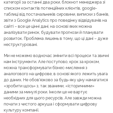
категорії за останні два роки, блокнот менеджера зі
списком контактів потенційних клієнтів, google-
таблиці від постачальників сировини, виписки з банків,
звіти з Google Analytics про поведінку відвідувачів на
сайті – все це цінні дані, на основі яких можна
аналізувати ринок, будувати прогнози й планувати
розвиток. Проблема лишень в тому, що ці дані – дуже
неструктуровані.
Ми не можемо водночас змінити всі процеси та звичні
нам інструменти. Але поступово, крок за кроком,
можна трансформувати бізнес-мислення з
аналогового на цифрове, в основі якого лежить увага
до даних. Не обов’язково за будь-яку ціну намагатися
«зробити щось» з, так званими, «історичними»
даними за минулі роки. Інколи це не вартує
необхідних для цього ресурсів. Але завжди можна
почати з чистого аркуша і сформувати цифрову
культуру компанії.