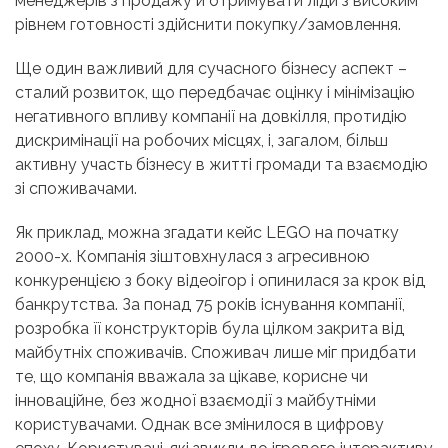
менеджерів з продажу й отримувати ліди з високим
рівнем готовності здійснити покупку/замовлення.
Ще один важливий для сучасного бізнесу аспект –
сталий розвиток, що передбачає оцінку і мінімізацію
негативного впливу компанії на довкілля, протидію
дискримінації на робочих місцях, і, загалом, більш
активну участь бізнесу в житті громади та взаємодію
зі споживачами.
Як приклад, можна згадати кейс LEGO на початку
2000-х. Компанія зіштовхнулася з агресивною
конкуренцією з боку відеоігор і опинилася за крок від
банкрутства. За понад 75 років існування компанії,
розробка її конструкторів була цілком закрита від
майбутніх споживачів. Споживач лише міг придбати
те, що компанія вважала за цікаве, корисне чи
інноваційне, без жодної взаємодії з майбутніми
користувачами. Однак все змінилося в цифрову