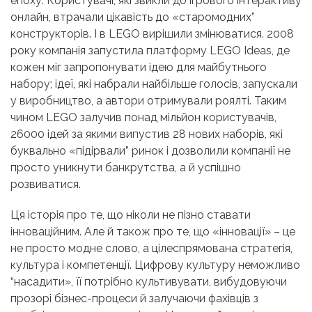
епоху. Користувачі, які звикли до ігрового інтерактиву
онлайн, втрачали цікавість до «старомодних”
конструкторів. І в LEGO вирішили змінюватися. 2008
року компанія запустила платформу LEGO Ideas, де
кожен міг запропонувати ідею для майбутнього
набору; ідеї, які набрали найбільше голосів, запускали
у виробництво, а автори отримували роялті. Таким
чином LEGO залучив понад мільйон користувачів,
26000 ідей за якими випустив 28 нових наборів, які
буквально «підірвали” ринок і дозволили компанії не
просто уникнути банкрутства, а й успішно
розвиватися.
Ця історія про те, що ніколи не пізно ставати
інноваційним. Але й також про те, що «інновації» – це
не просто модне слово, а цілеспрямована стратегія,
культура і компетенції. Цифрову культуру неможливо
“насадити», її потрібно культивувати, вибудовуючи
прозорі бізнес-процеси й залучаючи фахівців з