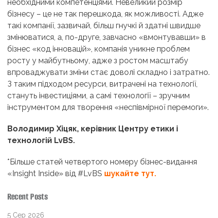
необхідними компетенціями. Невеликий розмір
бізнесу – це не так перешкода, як можливості. Адже
такі компанії, зазвичай, більш гнучкі й здатні швидше
змінюватися, а, по-друге, завчасно «вмонтувавши» в
бізнес «код інновацій», компанія уникне проблем
росту у майбутньому, адже з ростом масштабу
впроваджувати зміни стає доволі складно і затратно.
З таким підходом ресурси, витрачені на технології,
стануть інвестиціями, а самі технології – зручним
інструментом для творення «неспівмірної перемоги».
Володимир Хіцяк, керівник Центру етики і
технологій LvBS.
*Більше статей четвертого номеру бізнес-видання
«Insight Inside» від #LvBS
шукайте тут.
Recent Posts
5 Сер 2026