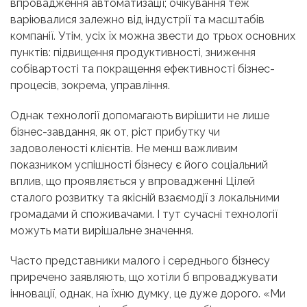
впровадження автоматизації; очікування теж
варіювалися залежно від індустрії та масштабів
компанії. Утім, усіх їх можна звести до трьох основних
пунктів: підвищення продуктивності, зниження
собівартості та покращення ефективності бізнес-
процесів, зокрема, управління.
Однак технології допомагають вирішити не лише
бізнес-завдання, як от, ріст прибутку чи
задоволеності клієнтів. Не менш важливим
показником успішності бізнесу є його соціальний
вплив, що проявляється у впровадженні Цілей
сталого розвитку та якісній взаємодії з локальними
громадами й споживачами. І тут сучасні технології
можуть мати вирішальне значення.
Часто представники малого і середнього бізнесу
приречено заявляють, що хотіли б впроваджувати
інновації, однак, на їхню думку, це дуже дорого. «Ми