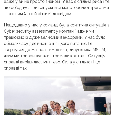
адже у ви не просто знайомі. У вас є спільна риса і те,
що об’єднує – ви випускники магістерської програми
із схожим (а то й різним) досвідом.
Нещодавно у нас у команді була критична ситуація із
Cyber security assessment у компанії, адже ми
працюємо із дуже великими вендорами. У нас було
обмаль часу для вирішення цього питання. І я
звернувся до Назара Тимошика, випускника MSTM, з
яким ми товаришували і тримали контакт. Ситуація
справді вирішилась миттєво. Сила у спільноті, це
справді так.