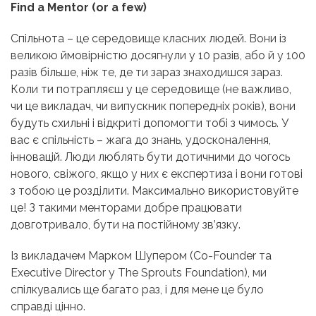
Find a Mentor (or a few)
Спільнота – це середовище класних людей. Вони із
великою ймовірністю досягнули у 10 разів, або й у 100
разів більше, ніж те, де ти зараз знаходишся зараз.
Коли ти потрапляєш у це середовище (не важливо,
чи це викладач, чи випускник попередніх років), вони
будуть схильні і відкриті допомогти тобі з чимось. У
вас є спільність – жага до знань, удосконалення,
інновацій. Люди люблять бути дотичними до чогось
нового, свіжого, якщо у них є експертиза і вони готові
з тобою це розділити. Максимально використовуйте
це! З такими менторами добре працювати
довготривало, бути на постійному зв’язку.
Із викладачем Марком Шупером (
Co-Founder та
Executive Director у The Sprouts Foundation),
ми
спілкувались ще багато раз, і для мене це було
справді цінно.