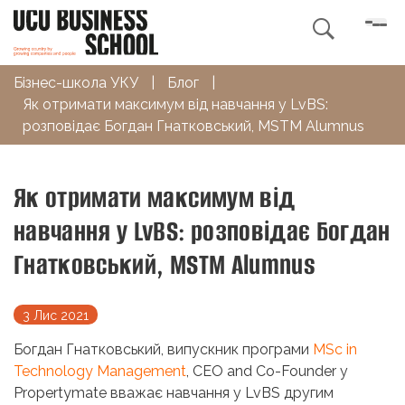

Бізнес-школа УКУ
|
Блог
|
Як отримати максимум від навчання у LvBS:
розповідає Богдан Гнатковський, MSTM Alumnus
Як отримати максимум від
навчання у LvBS: розповідає Богдан
Гнатковський, MSTM Alumnus
3 Лис 2021
Богдан Гнатковський, ​​випускник програми
MSc in
Technology Management
, CEO and Co-Founder у
Propertymate вважає навчання у LvBS другим