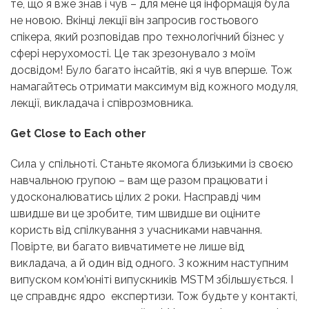
те, що я вже знав і чув – для мене ця інформація була
не новою. Вкінці лекції він запросив гостьового
спікера, який розповідав про технологічний бізнес у
сфері нерухомості. Це так зрезонувало з моїм
досвідом! Було багато інсайтів, які я чув вперше.
Тож
намагайтесь отримати максимум від кожного модуля,
лекції, викладача і співрозмовника.
Get Close to Each other
Сила у спільноті. Станьте якомога близькими із своєю
навчальною групою – вам ще разом працювати і
удосконалюватись цілих 2 роки. Насправді чим
швидше ви це зробите, тим швидше ви оціните
користь від спілкування з учасниками навчання.
Повірте, ви багато вивчатимете не лише від
викладача, а й один від одного. З кожним наступним
випуском ком’юніті випускників MSTM збільшується. І
це справднє ядро експертизи. Тож будьте у контакті,