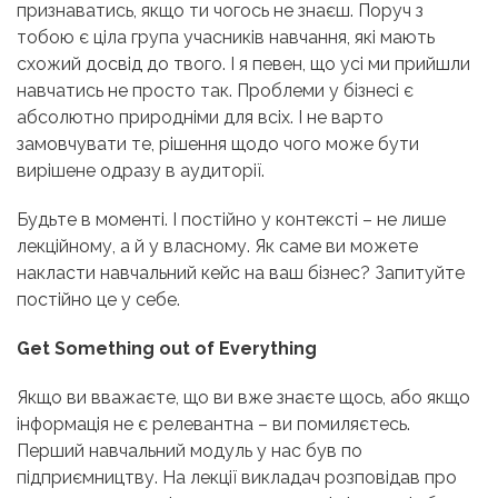
признаватись, якщо ти чогось не знаєш. Поруч з
тобою є ціла група учасників навчання, які мають
схожий досвід до твого. І я певен, що усі ми прийшли
навчатись не просто так. Проблеми у бізнесі є
абсолютно природніми для всіх. І не варто
замовчувати те, рішення щодо чого може бути
вирішене одразу в аудиторії.
Будьте в моменті. І постійно у контексті – не лише
лекційному, а й у власному. Як саме ви можете
накласти навчальний кейс на ваш бізнес? Запитуйте
постійно це у себе.
Get Something out of Everything
Якщо ви вважаєте, що ви вже знаєте щось, або якщо
інформація не є релевантна – ви помиляєтесь.
Перший навчальний модуль у нас був по
підприємництву. На лекції викладач розповідав про