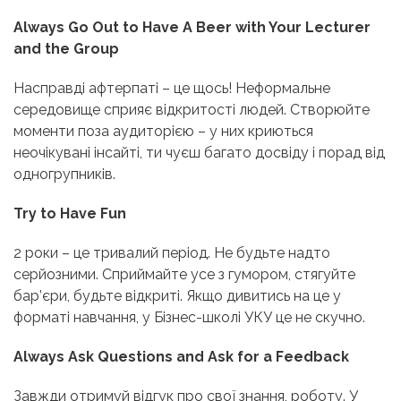
Always Go Out to Have A Beer with Your Lecturer
and the Group
Насправді афтерпаті – це щось! Неформальне
середовище сприяє відкритості людей. Створюйте
моменти поза аудиторією – у них криються
неочікувані інсайті, ти чуєш багато досвіду і порад від
одногрупників.
Try to Have Fun
2 роки – це тривалий період. Не будьте надто
серйозними. Сприймайте усе з гумором, стягуйте
бар’єри, будьте відкриті. Якщо дивитись на це у
форматі навчання, у Бізнес-школі УКУ це не скучно.
Always Ask Questions and Ask for a Feedback
Завжди отримуй відгук про свої знання, роботу. У