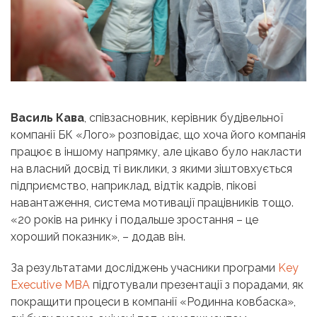
Василь Кава
, співзасновник, керівник будівельної
компанії БК «Лого» розповідає, що хоча його компанія
працює в іншому напрямку, але цікаво було накласти
на власний досвід ті виклики, з якими зіштовхується
підприємство, наприклад, відтік кадрів, пікові
навантаження, система мотивації працівників тощо.
«20 років на ринку і подальше зростання – це
хороший показник», – додав він.
За результатами досліджень учасники програми
Key
Executive MBA
підготували презентації з порадами, як
покращити процеси в компанії «Родинна ковбаска»,