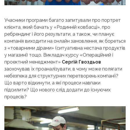
Учасники програми багато запитували про портрет
клієнта, який бачать у «Родинній ковбасці», про
ребрендинг і його результати, а також, чи планує
компанія виходити на онлайн замовлення, як бореться
з «товарними дірами» (ситуативна нестача продуктів
у магазині) тощо. Викладач курсу «Операційний і
проектний менеджмент»
Сергій Гвоздьов
заохочував їх проаналізувати, в чому може полягати
небезпека для структурних перетворень компанії?
Що варто відкинути, а які процеси навпаки
підсилити? Що нового слід додати до існуючих
процесів?