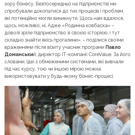
зору бізнесу. Безпосередньо на підприємстві ми
спробували докопатися до тих процесів і проблем,
які потенційно могли виникнути. Щось нам вдалося,
щось, можливо, ні. Адже «Родинна ковбаска» –
доволі зріле підприємство зі своєю історією, і тут
складно знайти якісь прогалини», – поділися своїми
враженнями після візиту учасник програми
Павло
Доманськи
й, директор
IT
-компанії CoreValue. За його
словами,
ідеї
з обмеженими системами, які вивчали
під час курсу, тою чи іншою мірою можна
використовувати у будь-якому бізнес-процесі.