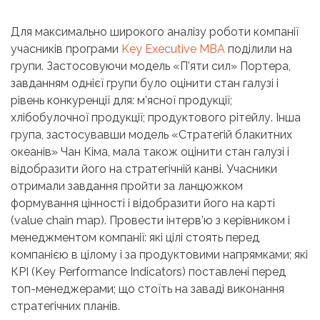
Для максимально широкого аналізу роботи компанії
учасників програми
Key Executive MBA
поділили на
групи. Застосовуючи модель «П’яти сил» Портера,
завданням однієї групи було оцінити стан галузі і
рівень конкуренції для: м’ясної продукції;
хлібобулочної продукції; продуктового рітейлу. Інша
група, застосувавши модель «Стратегій блакитних
океанів» Чан Кіма, мала також оцінити стан галузі і
відобразити його на стратегічній канві. Учасники
отримали завдання пройти за ланцюжком
формування цінності і відобразити його на карті
(value chain map). Провести інтерв’ю з керівником і
менеджментом компанії: які цілі стоять перед
компанією в цілому і за продуктовими напрямками; які
КРІ (Key Performance Indicators) поставлені перед
топ-менеджерами; що стоїть на заваді виконання
стратегічних планів.