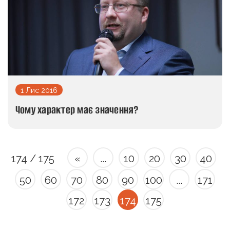
1 Лис 2016
Чому характер має значення?
174 / 175
«
...
10
20
30
40
50
60
70
80
90
100
...
171
172
173
174
175