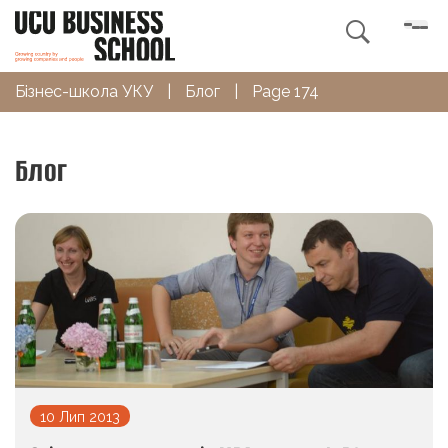

Бізнес-школа УКУ
|
Блог
|
Page 174
Блог
10 Лип 2013