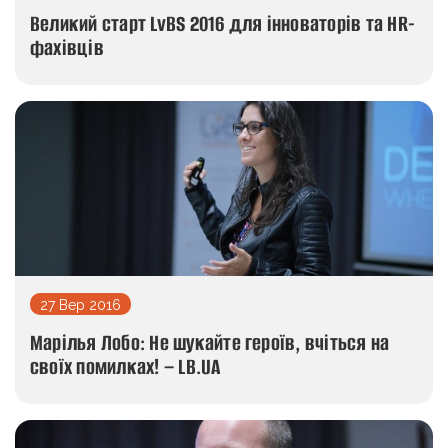
Великий старт LvBS 2016 для інноваторів та HR-
фахівців
27 Вер 2016
Марілья Лобо: Не шукайте героїв, вчіться на
своїх помилках! – LB.UA