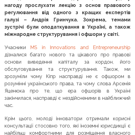
нагоду прослухати лекцію з основ правового
регулювання від одного з кращих експертів
галузі – Андрія Гринчука. Зокрема, темами
зустрічі були оподаткування в Україні, а також
міжнародне структурування і офшори у світі.
Учасники
MS in Innovations and Entrepreneurship
дізналися багато нового та цікавого про правові
основи виведення капіталу за кордон, його
обслуговування та структурування. Також, ми
зрозуміли чому Кіпр насправді не є офшором в
розумінні українського права, та чому слова Арсенія
Яценюка про те, що ера офшорів в Україні
закінчилася, насправді є нездійсненими в найближчий
час.
Крім цього, молоді інноватори отримали корисні
консультації стосовно того, які іноземні юрисдикції є
найбільш комфортними для розміщення власного