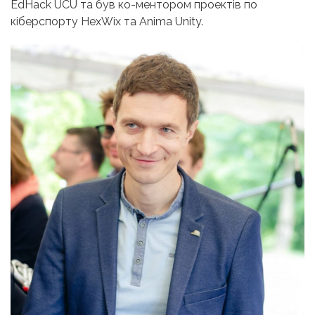
EdHack UCU та був ко-ментором проектів по
кіберспорту HexWix та Anima Unity.