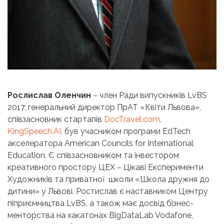
Рослислав Оленчин
– член Ради випускників LvBS
2017, генеральний директор ПрАТ «Квіти Львова»,
співзасновник стартапів
DocTravel.com
,
KingSpeech.AI
, був учасником програми EdTech
акселератора American Councils for International
Education. Є співзасновником та інвестором
креативного простору ЦЕХ – Цікаві Експерименти
Художників та приватної школи «Школа дружня до
дитини» у Львові. Ростислав є наставником Центру
піприємництва LvBS, а також має досвід бізнес-
менторства на хакатонах BigDataLab Vodafone,