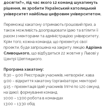
досягти?», під час якого 12 команд шукатимуть
рішення, як зробити Український католицький
університет найбільш цифровим університетом.
Переможці хакатону отримають грошовий приз, а
також можливість доопрацювати ідею та втілити її
разом з менторами та адміністрацією університету.
Крім того, кожна команда, що презентує свої
проекти, буде запрошена на закриту лекцію
Адріана
Сливоцького,
що відбудеться 22 жовтня у Львові у
Центрі Шептицького.
Програма хакатону:
8:30 – 9:00 Реєстрація учасників, нетворкінг, кава
9:00 – відкриття хакатону (організатори, ментори)
9:15 – презентація ідей учасників (пітчі по 120 секунд
на ідею), формування команд
10:00 – 13:00 робота в командах
13:00 – 13:30 обід