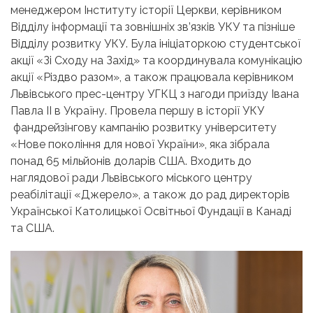
менеджером Інституту історії Церкви, керівником
Відділу інформації та зовнішніх зв’язків УКУ та пізніше
Відділу розвитку УКУ. Була ініціаторкою студентської
акції «Зі Сходу на Захід» та координувала комунікацію
акції «Різдво разом», а також працювала керівником
Львівського прес-центру УГКЦ з нагоди приїзду Івана
Павла II в Україну. Провела першу в історії УКУ
фандрейзінгову кампанію розвитку університету
«Нове покоління для нової України», яка зібрала
понад 65 мільйонів доларів США. Входить до
наглядової ради Львівського міського центру
реабілітації «Джерело», а також до рад директорів
Української Католицької Освітньої Фундації в Канаді
та США.