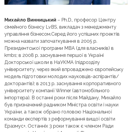
Михайло Винницький
– Ph.D., професор Центру
сімейного бізнесу LvBS, викладач з менеджменту
управління бізнесом.Серед його успішних проектів
можна назвати започаткування в 2005 р.
Президентської програми МВА (для власників) в
kmbs; в 2008 р. заснування першої в Україні
Докторської школи в НаУКМА (підрозділу
університету, через який впроваджено європейську
модель підготовки молодих науковців-аспірантів/
докторантів); в 2013 р. заснування корпоративного
університету компанії Winner (автомобільного
імпортера). В останні роки після Майдану, Михайло
був призначений радником Міністра освіти і науки
України, а також обрано головою Національної
команди експертів з реформування вищої освіти
Еразмус+. Останніх 3 роки також є членом Ради