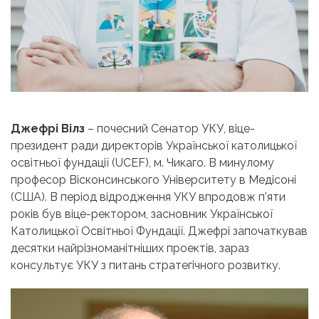
Джефрі Вілз
– почесний Сенатор УКУ, віце-
президент ради директорів Української католицької
освітньої фундації (UCEF), м. Чикаго. В минулому
професор Вісконсинського Університету в Медісоні
(США). В період відродження УКУ впродовж п’яти
років був віце-ректором, засновник Української
Католицької Освітньої Фундації. Джефрі започаткував
десятки найрізноманітніших проектів, зараз
консультує УКУ з питань стратегічного розвитку.