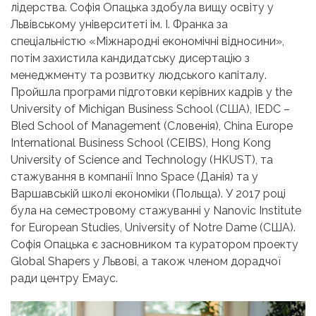
лідерства. Софія Опацька здобула вищу освіту у
Львівському університеті ім. І. Франка за
спеціальністю «Міжнародні економічні відносини»,
потім захистила кандидатську дисертацію з
менеджменту та розвитку людського капіталу.
Пройшла програми підготовки керівних кадрів у the
University of Michigan Business School (США), IEDC –
Bled School of Management (Словенія), China Europe
International Business School (CEIBS), Hong Kong
University of Science and Technology (HKUST), та
стажування в компанії Inno Space (Данія) та у
Варшавській школі економіки (Польща). У 2017 році
була на семестровому стажуванні у Nanovic Institute
for European Studies, University of Notre Dame (США).
Софія Опацька є засновником та куратором проекту
Global Shapers у Львові, а також членом дорадчої
ради центру Емаус.