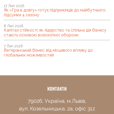
17 Лип 2026
Як «Гра в довгу» готує підприємців до майбутнього:
підсумки 4 сезону
8 Лип 2026
Капітал стійкості: як лідерство та спільна дія бізнесу
стають основою всеохопної оборони
7 Лип 2026
Ветеранський бізнес: від місцевого впливу до
глобальних можливостей
КОНТАКТИ
79026, Україна, м.Львів,
вул. Козельницька, 2а, офіс 312