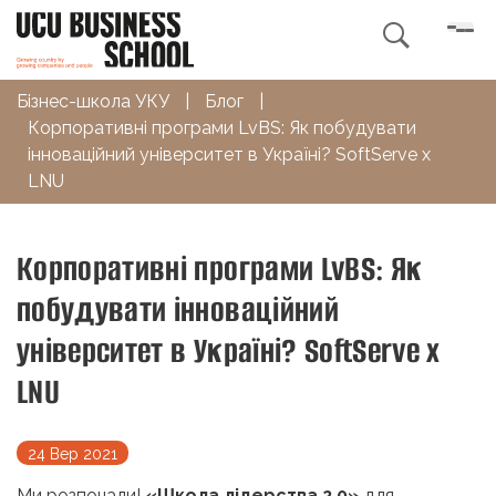

Бізнес-школа УКУ
|
Блог
|
Корпоративні програми LvBS: Як побудувати
інноваційний університет в Україні? SoftServe x
LNU
Корпоративні програми LvBS: Як
побудувати інноваційний
університет в Україні? SoftServe x
LNU
24 Вер 2021
Ми розпочали!
«Школа лідерства 2.0»
для