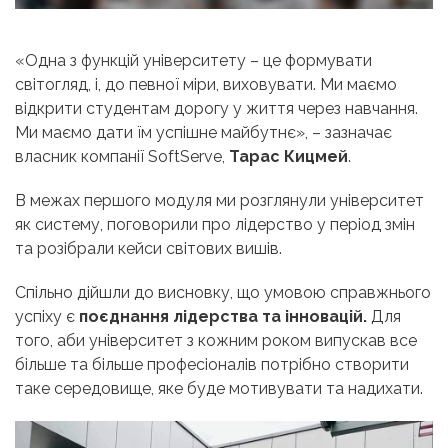
«Одна з функцій університету – це формувати
світогляд, і, до певної міри, виховувати. Ми маємо
відкрити студентам дорогу у життя через навчання.
Ми маємо дати їм успішне майбутнє», – зазначає
власник компанії SoftServe,
Тарас Кицмей
.
В межах першого модуля ми розглянули
університет
як систему
, поговорили про
лідерство у період змін
та
розібрали кейси світових вишів
.
Спільно дійшли до висновку, що умовою справжнього
успіху є
поєднання лідерства та інновацій.
Для
того, аби університет з кожним роком випускав все
більше та більше професіоналів потрібно створити
таке середовище, яке буде мотивувати та надихати.