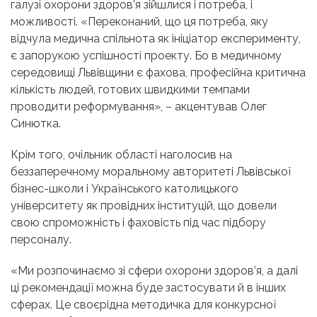
галузі охорони здоров’я зійшлися і потреба, і
можливості. «Переконаний, що ця потреба, яку
відчула медична спільнота як ініціатор експерименту,
є запорукою успішності проекту. Бо в медичному
середовищі Львівщини є фахова, професійна критична
кількість людей, готових швидкими темпами
проводити реформування», – акцентував Олег
Синютка.
Крім того, очільник області наголосив на
беззаперечному моральному авторитеті Львівської
бізнес-школи і Українського католицького
університету як провідних інституцій, що довели
свою спроможність і фаховість під час підбору
персоналу.
«Ми розпочинаємо зі сфери охорони здоров’я, а далі
ці рекомендації можна буде застосувати й в інших
сферах. Це своєрідна методичка для конкурсної