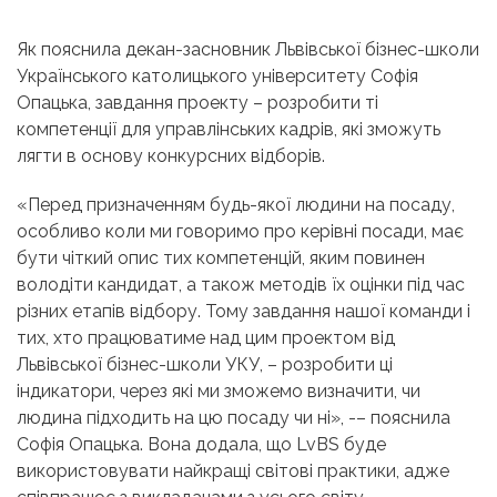
Як пояснила декан-засновник Львівської бізнес-школи
Українського католицького університету Софія
Опацька, завдання проекту – розробити ті
компетенції для управлінських кадрів, які зможуть
лягти в основу конкурсних відборів.
«Перед призначенням будь-якої людини на посаду,
особливо коли ми говоримо про керівні посади, має
бути чіткий опис тих компетенцій, яким повинен
володіти кандидат, а також методів їх оцінки під час
різних етапів відбору. Тому завдання нашої команди і
тих, хто працюватиме над цим проектом від
Львівської бізнес-школи УКУ, – розробити ці
індикатори, через які ми зможемо визначити, чи
людина підходить на цю посаду чи ні», -– пояснила
Софія Опацька. Вона додала, що LvBS буде
використовувати найкращі світові практики, адже