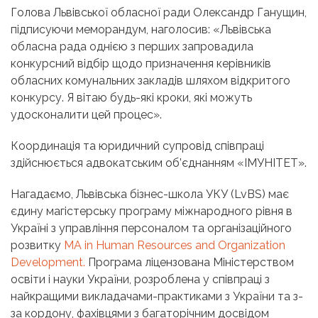
Голова Львівської обласної ради Олександр Ганущин,
підписуючи меморандум, наголосив: «Львівська
обласна рада однією з перших запровадила
конкурсний відбір щодо призначення керівників
обласних комунальних закладів шляхом відкритого
конкурсу. Я вітаю будь-які кроки, які можуть
удосконалити цей процес».
Координація та юридичний супровід співпраці
здійснюється адвокатським об’єднанням «ІМУНІТЕТ».
Нагадаємо, Львівська бізнес-школа УКУ (LvBS) має
єдину магістерську програму міжнародного рівня в
Україні з управління персоналом та організаційного
розвитку
MA in Human Resources and Organization
Development.
Програма ліцензована Міністерством
освіти і науки України, розроблена у співпраці з
найкращими викладачами-практиками з України та з-
за кордону, фахівцями з багаторічним досвідом