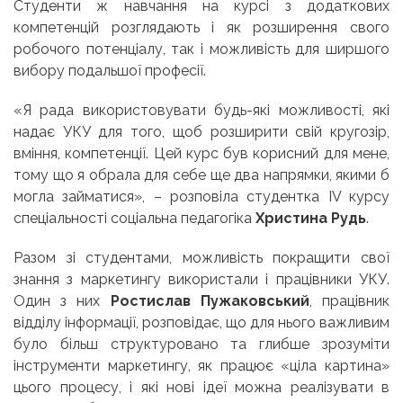
Студенти ж навчання на курсі з додаткових
компетенцій розглядають і як розширення свого
робочого потенціалу, так і можливість для ширшого
вибору подальшої професії.
«
Я рада використовувати будь-які можливості, які
надає УКУ для того, щоб розширити свій кругозір,
вміння, компетенції. Цей курс був корисний для мене,
тому що я обрала для себе ще два напрямки, якими б
могла займат
ися», – розповіла студентка IV курсу
спеціальності соціальна педагогіка
Христина Рудь
.
Разом зі студентами, можливість покращити свої
знання з маркетингу використали і працівники УКУ.
Один з них
Ростислав Пужаковський
, працівник
відділу інформації, розповідає, що для нього важливим
було більш структуровано та глибше зрозуміти
інструменти маркетингу, як працює «ціла картина»
цього процесу, і які нові ідеї можна реалізувати в