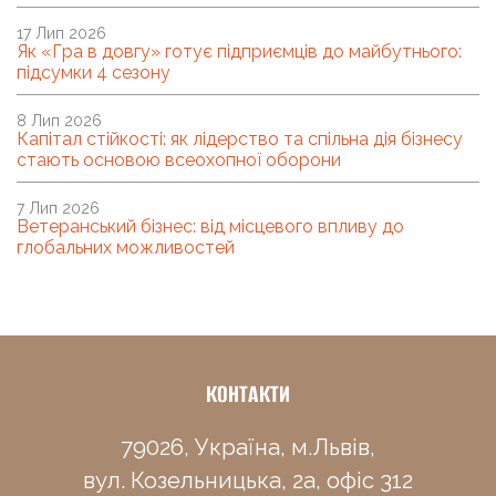
17 Лип 2026
Як «Гра в довгу» готує підприємців до майбутнього:
підсумки 4 сезону
8 Лип 2026
Капітал стійкості: як лідерство та спільна дія бізнесу
стають основою всеохопної оборони
7 Лип 2026
Ветеранський бізнес: від місцевого впливу до
глобальних можливостей
КОНТАКТИ
79026, Україна, м.Львів,
вул. Козельницька, 2а, офіс 312