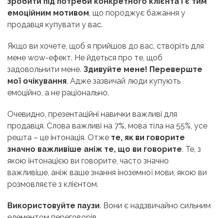
зробити під потреби конкретного клієнта і є тим
емоційним мотивом
, що породжує бажання у
продавця купувати у вас.
Якщо ви хочете, щоб я прийшов до вас, створіть для
мене wow-ефект. Не йдеться про те, щоб
задовольнити мене.
Здивуйте мене! Переверште
мої очікування
. Адже зазвичай люди купують
емоційно, а не раціонально.
Очевидно, презентаційні навички важливі для
продавця. Слова важливі на 7%, мова тіла на 55%, усе
решта – це інтонація. Отже
те, як ви говорите
значно важливіше аніж те, що ви говорите
. Те, з
якою інтонацією ви говорите, часто значно
важливіше, аніж ваше знання іноземної мови, якою ви
розмовляєте з клієнтом.
Використовуйте паузи
. Вони є надзвичайно сильним
елементом переговорів.