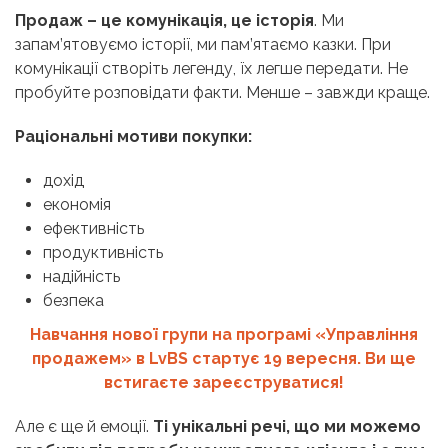
Продаж – це комунікація, це історія
. Ми
запам’ятовуємо історії, ми пам’ятаємо казки. При
комунікації створіть легенду, їх легше передати. Не
пробуйте розповідати факти. Менше – завжди краще.
Раціональні мотиви покупки:
дохід
економія
ефективність
продуктивність
надійність
безпека
Навчання нової групи на програмі «Управління
продажем»
в LvBS стартує 19 вересня. Ви ще
встигаєте зареєструватися!
Але є ще й емоції.
Ті унікальні речі, що ми можемо