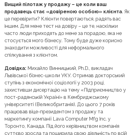
Вищий пілотаж у продажу – це коли ваш
продавець стає «довіреною особою» клієнта
. Як
це перевірити? Клієнти повертаються, радять вас
іншим. Для мене тест на довіру – це те, наскільки
часто люди приходять до мене за порадою, яка не
стосується мого бізнесу. Тому буде дуже корисно
знаходити можливості для неформального
спілкування з клієнтом.
Довідка:
Михайло Винницький, Ph.D., викладач
Львівської бізнес-школи УКУ. Отримав докторський
ступінь з економічної соціології у 2003 році,
захистивши дисертацію на тему «Підприємництво у
пост-радянській Україні» в Кембриджському
університеті (Великобританія). До цього 7 років
працював віце-президентом з продажу та
маркетингу компанії Lava Computer Mfg Inc. у
Торонто, Канада. Під його керівництвом компанія
суттєво зросла та поширила свою діяльність по всій