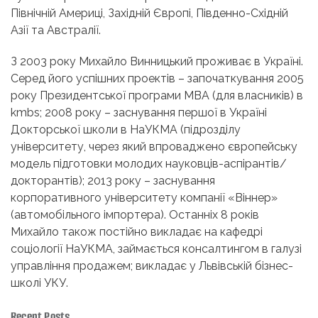
Північній Америці, Західній Європі, Південно-Східній
Азії та Австралії.
З 2003 року Михайло Винницький проживає в Україні.
Серед його успішних проектів – започаткування 2005
року Президентської програми МВА (для власників) в
kmbs; 2008 року – заснування першої в Україні
Докторської школи в НаУКМА (підрозділу
університету, через який впроваджено європейську
модель підготовки молодих науковців-аспірантів/
докторантів); 2013 року – заснування
корпоративного університету компанії «Віннер»
(автомобільного імпортера). Останніх 8 років
Михайло також постійно викладає на кафедрі
соціології НаУКМА, займається консалтингом в галузі
управління продажем; викладає у Львівській бізнес-
школі УКУ.
Recent Posts