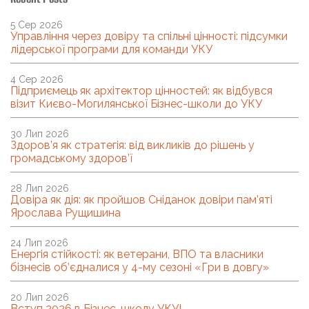
5 Сер 2026
Управління через довіру та спільні цінності: підсумки
лідерської програми для команди УКУ
4 Сер 2026
Підприємець як архітектор цінностей: як відбувся
візит Києво-Могилянської Бізнес-школи до УКУ
30 Лип 2026
Здоров’я як стратегія: від викликів до рішень у
громадському здоров’ї
28 Лип 2026
Довіра як дія: як пройшов Сніданок довіри пам’яті
Ярослава Рущишина
24 Лип 2026
Енергія стійкості: як ветерани, ВПО та власники
бізнесів об’єдналися у 4-му сезоні «Гри в довгу»
20 Лип 2026
Вступ 2026 в Бізнес-школу УКУ!