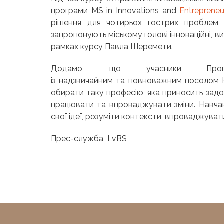
програми MS in Innovations and
Entreprene
рішення для чотирьох гострих проблем 
запропонують міському голові інноваційні, в
рамках курсу Павла Шеремети.
Додамо, що учасники Прог
із надзвичайним та повноважним посолом 
обирати таку професію, яка приносить задо
працювати та впроваджувати зміни. Навчан
свої ідеї, розуміти контексти, впроваджувати
Прес-служба LvBS