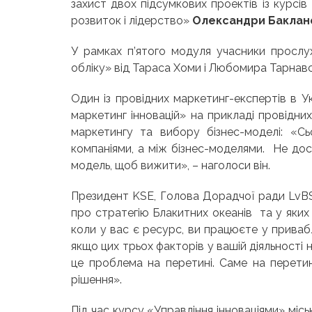
захист двох підсумкових проектів із курсів
розвиток і лідерство»
Олександри Баклано
У рамках п’ятого модуля учасники прослу
обліку» від Тараса Хоми і Любомира Тарнавс
Один із провідних маркетинг-експертів в У
маркетинг інновацій» на прикладі провідних 
маркетингу та вибору бізнес-моделі: «Сь
компаніями, а між бізнес-моделями. Не дос
модель, щоб вижити», – наголоси він.
Президент KSE, Голова Дорадчої ради Lv
про стратегію Блакитних океанів та у яких 
коли у вас є ресурс, ви працюєте у привабли
якщо цих трьох факторів у вашій діяльності
це проблема на перетині. Саме на перетин
рішення».
Під час курсу «Управління інноваціями» міс