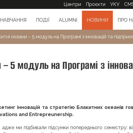
Центри
Проєкти
УКУ
CM
НАВЧАННЯ
ПОДІЇ
ALUMNI
НОВИНИ
ПРО Н
тні океани – 5 модуль на Програмі з інновацій та підпри
 – 5 модуль на Програмі з іннова
кетинг інновацій та стратегію Блакитних океанів го
vations and Entrepreunership.
 адже ми підбивали підсумки попереднього семестру: в