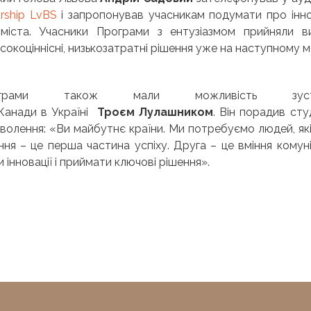
urship LvBS
і запропонував учасникам подумати про інно
міста. Учасники Програми з ентузіазмом прийняли ви
исокоціннісні, низькозатратні рішення уже на наступному м
рами також мали можливість зустрі
Канади в Україні
Троєм Лулашник
ом
. Він порадив ст
волення: «Ви майбутнє країни. Ми потребуємо людей, які
ня – це перша частина успіху. Друга – це вміння комун
 інновації і приймати ключові рішення».