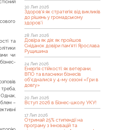
стісний
30 Лип 2026
Здоров’я як стратегія: від викликів
до рішень у громадському
нсового
здоров’ї
28 Лип 2026
Довіра як дія: як пройшов
ості та
Сніданок довіри пам’яті Ярослава
олітики
Рущишина
рами чи
бізнес-
24 Лип 2026
Енергія стійкості: як ветерани,
ВПО та власники бізнесів
об’єдналися у 4-му сезоні «Гри в
озповів
довгу»
 треба,
 Однак,
20 Лип 2026
облем –
Вступ 2026 в Бізнес-школу УКУ!
ективні
17 Лип 2026
Отримай 25% стипендії на
програму з Інновацій та
иторію