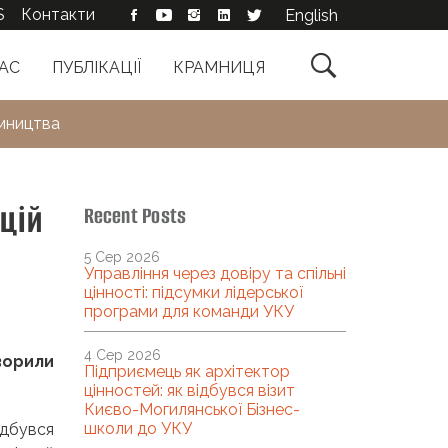
S
Контакти
English

АС
ПУБЛІКАЦІЇ
КРАМНИЦЯ
ємництва
цій
Recent Posts
5 Сер 2026
Управління через довіру та спільні
цінності: підсумки лідерської
програми для команди УКУ
4 Сер 2026
ворили
Підприємець як архітектор
цінностей: як відбувся візит
Києво-Могилянської Бізнес-
школи до УКУ
ідбувся