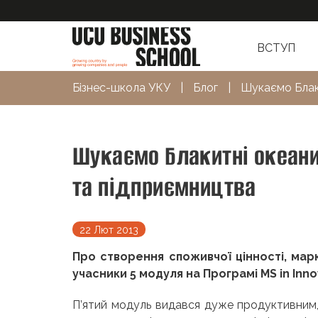
ВСТУП
Бізнес-школа УКУ
|
Блог
|
Шукаємо Блаки
Шукаємо Блакитні океани
та підприємництва
22 Лют 2013
Про створення споживчої цінності, мар
учасники 5 модуля на Програмі MS in Inno
П’ятий модуль видався дуже продуктивним,