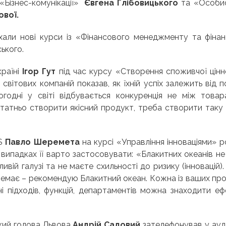
 «Бізнес-комунікації»
Євгена Глібовицького
та «Особи
вої.
хали нові курси із «Фінансового менеджменту та фіна
ького.
країні
Ігор Гут
під час курсу «Створення споживчої цінн
світових компаній показав, як їхній успіх залежить від п
огодні у світі відбувається конкуренція не між това
татньо створити якісний продукт, треба створити таку 
BS
Павло Шеремета
на курсі «Управління інноваціями» р
випадках її варто застосовувати: «Блакитних океанів не
вій галузі та не маєте схильності до ризику (інновацій).
 немає – рекомендую Блакитний океан. Кожна із ваших пр
і підходів, функцій, департаментів можна знаходити еф
ький голова Львова
Андрій Садовий
зателефонував у ауд