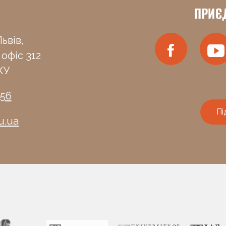
ПРИЄ
ьвів,
 офіс 312
КУ
-56
Пі
u.ua