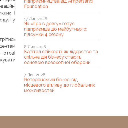
підприємництва від Ampersand
ваційні
Foundation
клик і
17 Лип 2026
одулі у
Як «Гра в довгу» готує
підприємців до майбутнього:
підсумки 4 сезону
тись
удентам
8 Лип 2026
Капітал стійкості: як лідерство та
 готові
спільна дія бізнесу стають
ікувати
основою всеохопної оборони
7 Лип 2026
Ветеранський бізнес: від
місцевого впливу до глобальних
можливостей