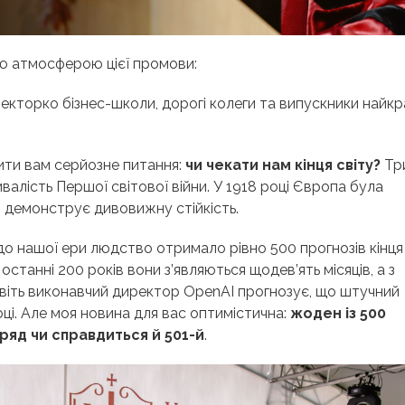
ю атмосферою цієї промови:
ректорко бізнес-школи, дорогі колеги та випускники найкр
вити вам серйозне питання:
чи чекати нам кінця світу?
Три
алість Першої світової війни. У 1918 році Європа була
і демонструє дивовижну стійкість.
 до нашої ери людство отримало рівно 500 прогнозів кінця 
останні 200 років вони з’являються щодев’ять місяців, а з
Навіть виконавчий директор OpenAI прогнозує, що штучний
ці. Але моя новина для вас оптимістична:
жоден із 500
ряд чи справдиться й 501-й
.