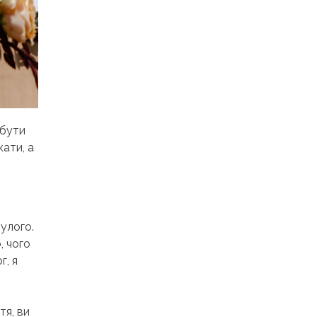
 бути
ати, а
улого.
, чого
г, я
тя, ви