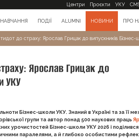
Центри
Проєкти
УКУ
CM
НАВЧАННЯ
ПОДІЇ
ALUMNI
НОВИНИ
ПРО Н
антидот до страху: Ярослав Грицак до випускників Бізнес
страху: Ярослав Грицак до
и УКУ
льноти Бізнес-школи УКУ. Знаний в Україні та за її м
торівської групи та автор понад 500 наукових праць
Я
их урочистостей Бізнес-школи УКУ 2026 і поділився
ричними паралелями, а й глибоко особистими рефлек