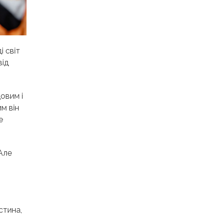
і світ
від
овим і
м він
е
Але
стина,