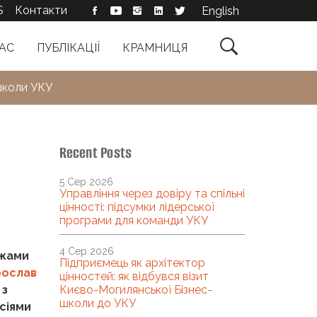
S
Контакти
English

АС
ПУБЛІКАЦІЇ
КРАМНИЦЯ
-школи УКУ
Recent Posts
5 Сер 2026
Управління через довіру та спільні
цінності: підсумки лідерської
програми для команди УКУ
4 Сер 2026
ежами
Підприємець як архітектор
рослав
цінностей: як відбувся візит
 з
Києво-Могилянської Бізнес-
школи до УКУ
сіями