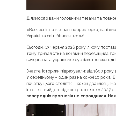
Ділимося з вами головними тезами та повно
«Всечесніші отче, пані проректорко, пані ди
Україні та світі бізнес-школи!
Сьогодні, 13 червня 2026 року, я хочу поста
тому тривалість нашої війни перевищила трив
вичерпана, а українське суспільство сьогодн
Знаєте, історики підрахували: від 1800 року
У середньому – один раз на кожні 10 років. В 
початку цього століття – кожні два місяці. 
інтелект вийде з-під контролю вже у 2027 ро
попередніх прогнозів не справдився. Нав