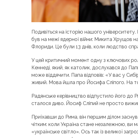
Подивіться на історію нашого університету. Бі
був на межі ядерної війни: Микита Хрущов на
Флориди. Це були 13 днів, коли людство спр
У цей критичний момент одну з ключових роле
Кеннеді, який, як католик, дослухався до Па
може віддячити. Папа відповів: «У вас у Сиб
живий. Мова йшла про Йосифа Сліпого. На той 
Радянське керівництво відпустило його до Р
сталося диво. Йосиф Сліпий не просто вижи
Приїхавши до Рима, він першим ділом заснув
чітким: коли Україна стане незалежною, ви 
«українське світло
»
. Ось так із великої загр