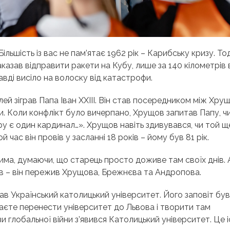
льшість із вас не пам’ятає 1962 рік – Карибську кризу. Тод
казав відправити ракети на Кубу, лише за 140 кілометрів 
авді висіло на волоску від катастрофи.
й зіграв Папа Іван XXIII. Він став посередником між Хрущ
пи. Коли конфлікт було вичерпано, Хрущов запитав Папу, чи
іру є один кардинал…
»
. Хрущов навіть здивувався, чи той щ
час він провів у засланні 18 років – йому був 81 рік.
има, думаючи, що старець просто доживе там своїх днів. 
в – він пережив Хрущова, Брежнєва та Андропова.
ав Український католицький університет. Його заповіт був
маєте перенести університет до Львова і творити там
ози глобальної війни з’явився Католицький університет. Це і