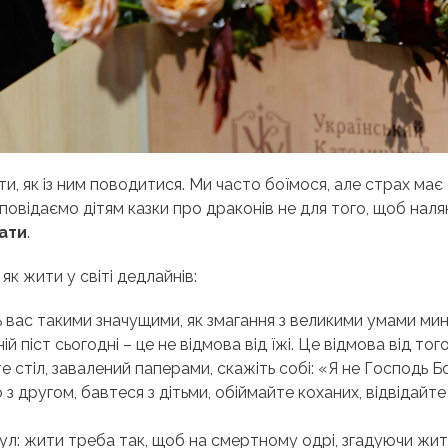
и, як із ним поводитися. Ми часто боїмося, але страх має
овідаємо дітям казки про драконів не для того, щоб наляк
ати
.
як жити у світі дедлайнів:
 вас такими значущими, як змагання з великими умами мин
 піст сьогодні – це не відмова від їжі. Це відмова від того
е стіл, завалений паперами, скажіть собі: «Я не Господь Бо
о з другом, бавтеся з дітьми, обіймайте коханих, відвідайте
ул: жити треба так, щоб на смертному одрі, згадуючи жит