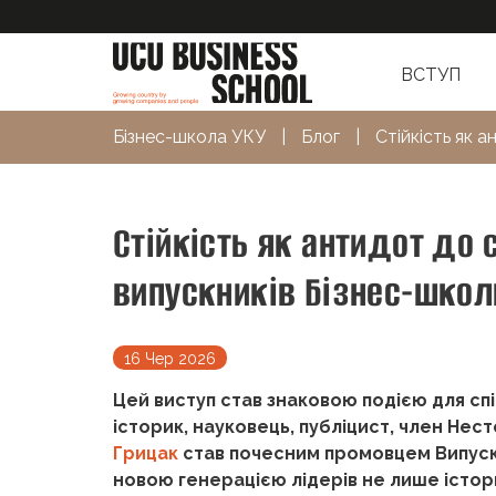
ВСТУП
Бізнес-школа УКУ
|
Блог
|
Стійкість як 
Стійкість як антидот до 
випускників Бізнес-школ
16 Чер 2026
Цей виступ став знаковою подією для спі
історик, науковець, публіцист, член Нес
Грицак
став почесним промовцем Випускн
новою генерацією лідерів не лише істо