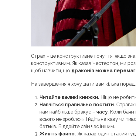
Страх – це конструктивне почуття, якщо знат
конструктивним. Як казав Честертон, ми розп
щоб навчити, що
драконів можна перемаг
На завершення я хочу дати вам кілька порад, 
Читайте великі книжки.
Ніщо не робить
Навчіться правильно постити.
Справжній
нам найбільше бракує –
часу
. Коли бачит
всього не зроблю». І йдіть на каву чи пив
батьків. Віддайте свій час іншим.
Живіть файно.
Як казав один старий гуц