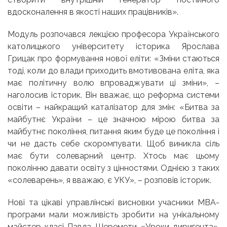
вдосконалення в якості наших працівників».
Модуль розпочався лекцією професора Українського
католицького університету історика Ярослава
Грицак про формування нової еліти: «Зміни стаються
тоді, коли до влади приходить вмотивована еліта, яка
має політичну волю впроваджувати ці зміни», –
наголосив історик. Він вважає, що реформа системи
освіти – найкращий каталізатор для змін: «Битва за
майбутнє України – це значною мірою битва за
майбутнє покоління, питання яким буде це покоління і
чи не дасть себе скоромпувати. Щоб виникла сіль
має бути солеварний центр. Хтось має цьому
поколінню давати освіту з цінностями. Однією з таких
«солеварень», я вважаю, є УКУ», – розповів історик.
Нові та цікаві управлінські висновки учасники МВА-
програми мали можливість зробити на унікальному
майстер-класі Павла Шеремети «Уроки диригента».