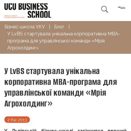

Бізнес-школа УКУ
|
Блог
|
У LvBS стартувала унікальна корпоративна МВА-
програма для управлінської команди «Мрія
Агрохолдинг»
У LvBS стартувала унікальна
корпоративна МВА-програма для
управлінської команди «Мрія
Агрохолдинг»
2 Кві 2013
У Львівській бізнес-школі закінчився перший