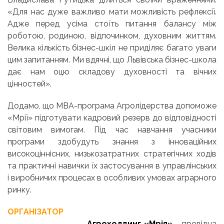
«Для нас дуже важливо мати можливість рефлексії.
Адже перед усіма стоїть питання балансу між
роботою, родиною, відпочинком, духовним життям.
Велика кількість бізнес-шкіл не приділяє багато уваги
цим запитанням. Ми вдячні, що Львівська бізнес-школа
дає нам оцю складову духовності та вічних
цінностей».
Додамо, що МВА-програма Агролідерства допоможе
«Мрії» підготувати кадровий резерв до відповідності
світовим вимогам. Під час навчання учасники
програми здобудуть знання з інноваційних
високоціннісних, низькозатратних стратегічних ходів
та практичні навички їх застосування в управлінських
і виробничих процесах в особливих умовах аграрного
ринку
.
ОРГАНІЗАТОР
Агрохолдинг «Мрія»
– провідна