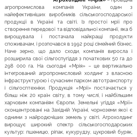
агропромислова компанія України, один з
найефективніших виробників сільськогосподарської
продукції в Україні та світі. Із простої мрії про
створення передової та відповідальної компанії, яка б
вирощувала і постачала найкращі продукти
споживачам, і розпочався в 1992 році сімейний бізнес.
Наче зерно, що дало сходи, компанія виросла і
розширила свої сільгоспугіддя з початкових 50 га до
298 000 га. На сьогодні «Мрія» – це вертикально
інтегрований агропромисловий холдинг з власною
інфраструктурою і сучасним парком автотранспорту
і сільгосптехніки. Продукція «Мрії» постачається у
більш ніж 20 країн світу, в тому числі, і найбільшим
харчовим компаніям Європи. Земельні угіддя «Мрії»
сконцентровані на Західній Україні, чорноземи якої є
одними з найродючіших земель у світі. Агрохолдинг
вирощує широкий спектр сільськогосподарських
культур: пшеницю, ріпак, кукурудзу, цукровий буряк,