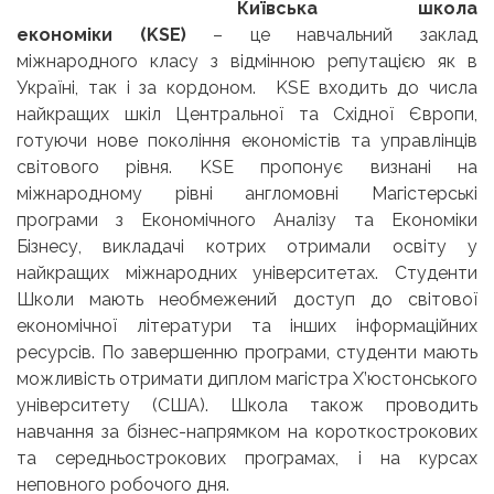
Київська школа
економіки (KSE)
– це навчальний заклад
міжнародного класу з відмінною репутацією як в
Україні, так і за кордоном. KSE входить до числа
найкращих шкіл Центральної та Східної Європи,
готуючи нове покоління економістів та управлінців
світового рівня. KSE пропонує визнані на
міжнародному рівні англомовні Магістерські
програми з Економічного Аналізу та Економіки
Бізнесу, викладачі котрих отримали освіту у
найкращих міжнародних університетах. Студенти
Школи мають необмежений доступ до світової
економічної літератури та інших інформаційних
ресурсів. По завершенню програми, студенти мають
можливість отримати диплом магістра Х’юстонського
університету (США). Школа також проводить
навчання за бізнес-напрямком на короткострокових
та середньострокових програмах, і на курсах
неповного робочого дня.