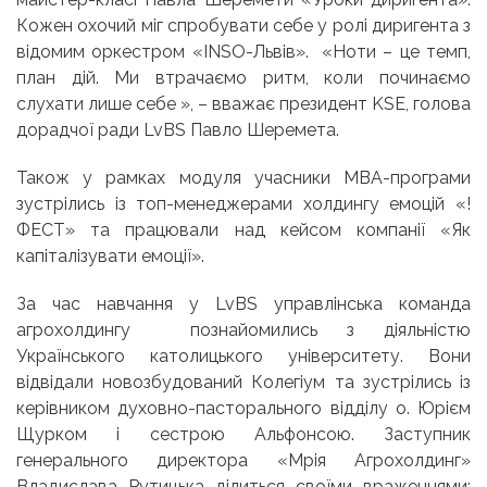
Кожен охочий міг спробувати себе у ролі диригента з
відомим оркестром «INSO-Львів». «Ноти – це темп,
план дій. Ми втрачаємо ритм, коли починаємо
слухати лише себе », – вважає президент KSE, голова
дорадчої ради LvBS Павло Шеремета.
Також у рамках модуля учасники MBA-програми
зустрілись із топ-менеджерами холдингу емоцій «!
ФЕСТ» та працювали над кейсом компанії «Як
капіталізувати емоції».
За час навчання у LvBS управлінська команда
агрохолдингу познайомились з діяльністю
Українського католицького університету. Вони
відвідали новозбудований Колегіум та зустрілись із
керівником духовно-пасторального відділу о. Юрієм
Щурком і сестрою Альфонсою. Заступник
генерального директора «Мрія Агрохолдинг»
Владислава Рутицька ділиться своїми враженнями: