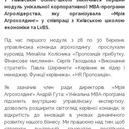
модуль унікальної корпоративної МВА-програми
Агролідерства, яку організувала «Мрія
Агрохолдинг» у співпраці з Київською школою
економіки та
LvBS
.
Під час першого модуля, з 28 по 30 березня,
управлінська команда агрохолдингу прослухали
курсивід Михайла Колісника «Пропозиція прибутку.
Фінансове мислення», Сергія Гвоздьова «Виконання
стратегії», Павла Шеремети «Керівник як лідер і
менеджер. Функції керівника», «HR Пропозиція».
Як зазначив член ради директорів «Мрія
Агрохолдинг» Андрій Гута: «Унікальна МВА-програма
підсилить внутрішню управлінську експертизу,
дозволить розширити світогляд керівної команди, їх
відкритість до інновацій в умовах динамічного
розвитку нашого бізнесу. Ми працюємо над тим, щоб
створити внутрішній генератор постійного