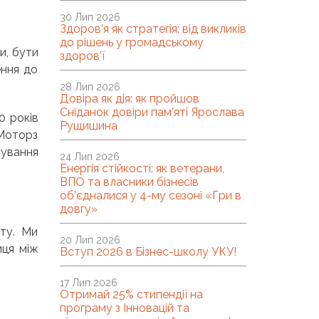
30 Лип 2026
Здоров’я як стратегія: від викликів
до рішень у громадському
и, бути
здоров’ї
ення до
28 Лип 2026
Довіра як дія: як пройшов
Сніданок довіри пам’яті Ярослава
0 років
Рущишина
 Моторз
мування
24 Лип 2026
Енергія стійкості: як ветерани,
ВПО та власники бізнесів
об’єдналися у 4-му сезоні «Гри в
довгу»
ту. Ми
20 Лип 2026
иця між
Вступ 2026 в Бізнес-школу УКУ!
17 Лип 2026
Отримай 25% стипендії на
програму з Інновацій та