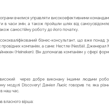
програми вчилися управляти високоефективними командам
ти в часи змін, а також пройшли шлях від самоусвідомл
акож самостійну роботу до його початку.
исококваліфікований бізнес-консультант, що вже понад 3
х провідних компаніях, а саме: Нестле (Nestlé), Дженерал
Хайнекен (Heineken). Він допомагав компаніям у сфері фор
високий через добре виконану іншими людьми робо
му модулі Discovery! Деніел Льюіс говорив те, яка різн
в наш час.
в власного вірша: