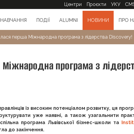
Центри
Проєкти
УКУ
CM
НАВЧАННЯ
ПОДІЇ
ALUMNI
НОВИНИ
ПРО Н
илася перша Міжнародна програма з лідерства Discovery!
а Міжнародна програма з лідерс
равлінців із високим потенціалом розвитку, ця прог
руктурувати уже наявні, а також узагальнити прак
 спільна програма Львівської бізнес-школи та
Insti
ігла до закінчення.