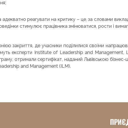
ня;
 адекватно реагувати на критику – це, за словами викла
оведінки стимулює працівника змінюватися, рости і вимаг
ією закриття, де учасники поділилися своїми напрацю
муть експерти Institute of Leadership and Management, 
ограму, отримали сертифікат, наданий Львівською бізнес
 Leadership and Management (ILM).
ПРИЄ