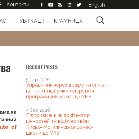
S
Контакти
English

АС
ПУБЛІКАЦІЇ
КРАМНИЦЯ
тва
Recent Posts
5 Сер 2026
Управління через довіру та спільні
цінності: підсумки лідерської
програми для команди УКУ
4 Сер 2026
рама як
Підприємець як архітектор
тичний
цінностей: як відбувся візит
tute of
Києво-Могилянської Бізнес-
школи до УКУ