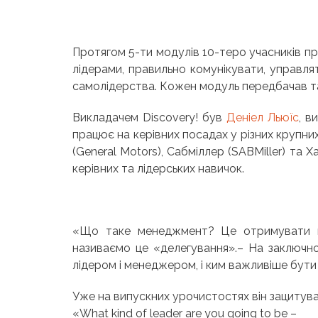
Протягом 5-ти модулів 10-теро учасників 
лідерами, правильно комунікувати, управля
самолідерства. Кожен модуль передбачав т
Викладачем Discovery! був
Деніел Льюїс
, в
працює на керівних посадах у різних крупни
(General Motors), Сабміллер (SABMiller) та 
керівних та лідерських навичок.
«Що таке менеджмент? Це отримувати 
називаємо це «делегування».
–
На заключно
лідером і менеджером, і ким важливіше бути 
Уже на випускних урочистостях він зацитува
«What kind of leader are you going to be –