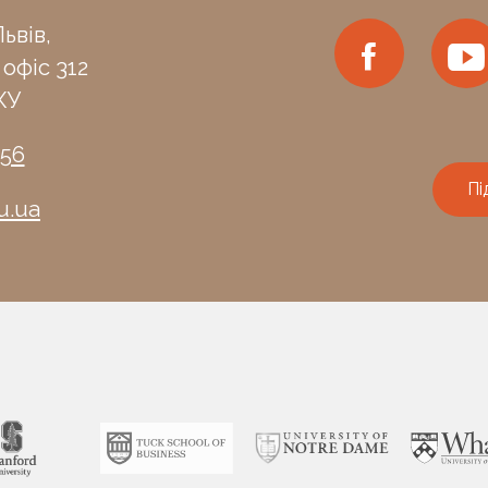
ьвів,
 офіс 312
КУ
-56
Пі
u.ua