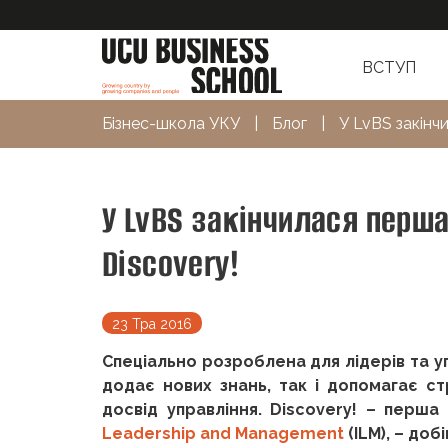
ВСТУП
Бізнес-школа УКУ
|
Блог
|
У LvBS закінч
У LvBS закінчилася перш
Discovery!
23 Тра 2016
Спеціально розроблена для лідерів та уп
додає нових знань, так і допомагає ст
досвід управління. Discovery! – перша
Leadership and Management
(ILM), – доб