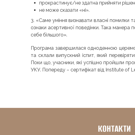
прокрастинує/не здатна прийняти рішен
не може сказати «ні».
3.
«Саме уміння визнавати власні помилки та
ознаки асертивної поведінки. Така манера п
себе більшого».
Програма завершилася одноденною церемон
та склали випускний іспит, який перевіряти
Поки що, учасники, які успішно пройшли пр
УКУ. Попереду – сертифікат від
Institute of
КОНТАКТИ