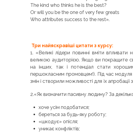
The kind who thinks he is the best?
Or will you be the one of very few greats
Who attributes success to the rest»
.
Три найяскравіші цитати з курсу:
1. «Великі лідери повинні вміти впливати
великою аудиторією. Якщо ви покращите сво
на інших, так і потенціал стати хорош
першокласним промовцем!). Під час модуля
змін і створили можливості для їх апробації
2.«Як визначити пасивну людину? За декіль
хоче усім подобатися;
береться за будь-яку роботу;
«шкодує» опісля;
уникає конфліктів;