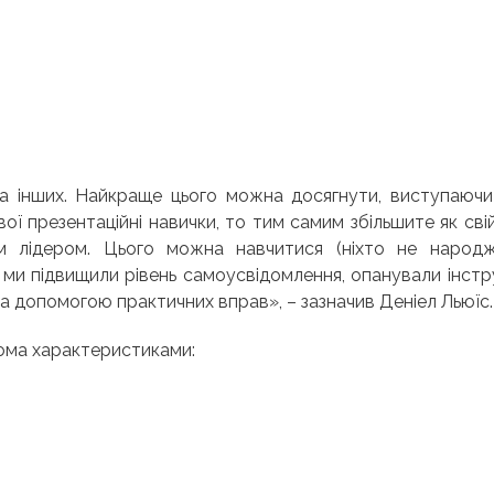
 на інших. Найкраще цього можна досягнути, виступаюч
ї презентаційні навички, то тим самим збільшите як сві
им лідером. Цього можна навчитися (ніхто не народж
 ми підвищили рівень самоусвідомлення, опанували інст
 за допомогою практичних вправ», – зазначив Деніел Льюїс.
кома характеристиками: