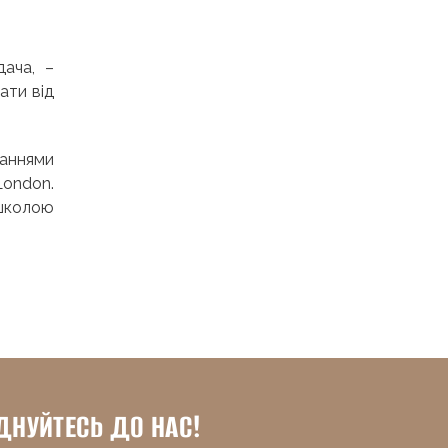
дача, –
ати від
ваннями
London.
-школою
ДНУЙТЕСЬ ДО НАС!