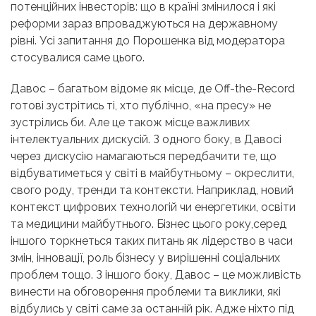
потенційних інвесторів: що в країні змінилося і які
реформи зараз впроваджуються на державному
рівні. Усі запитання до Порошенка від модератора
стосувалися саме цього.
Давос – багатьом відоме як місце, де Off-the-Record
готові зустрітись ті, хто публічно, «на пресу» не
зустрілись би. Але це також місце важливих
інтелектуальних дискусій. З одного боку, в Давосі
через дискусію намагаються передбачити те, що
відбуватиметься у світі в майбутньому – окреслити,
свого роду, тренди та контексти. Наприклад, новий
контекст цифрових технологій чи енергетики, освіти
та медицини майбутнього. Бізнес цього року,серед
іншого торкнеться таких питань як лідерство в часи
змін, інновації, роль бізнесу у вирішенні соціальних
проблем тощо. З іншого боку, Давос – це можливість
винести на обговорення проблеми та виклики, які
відбулись у світі саме за останній рік. Адже ніхто під