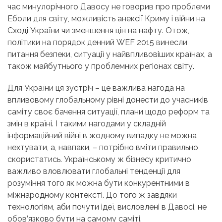
час минулорічного Давосу не говорив про проблеми
Еболи для світу, можливість анексії Криму і війни на
Сході України чи зменшення цін на нафту. Отож,
політики на порядок денний WEF 2015 винесли
питання безпеки, ситуації у найвпливовіших країнах, а
також майбутнього у проблемних регіонах світу.
Для України ця зустріч – це важлива нагода на
впливовому глобальному рівні донести до учасників
саміту своє бачення ситуації, плани щодо реформ та
змін в країні. І такими нагодами у складній
інформаційний війні в жодному випадку не можна
нехтувати, а, навпаки, – потрібно вміти правильно
скористатись. Українському ж бізнесу критично
важливо вловлювати глобальні тенденції для
розуміння того як можна бути конкурентними в
міжнародному контексті. До того ж завдяки
технологіям, аби почути ідеї, висловлені в Давосі, не
обов’язково бути на самому саміті.