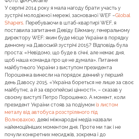
Фото: ‏@APUkraine
У серпні 2014 року я мала нагоду брати участь у
зустрічі молодіжної мережі, заснованої WEF –
Global
Shapers.
Перебуваючи в штаб-квартирі WEF, я
поставила запитання Девіду Ейкману, генеральному
директору WEF: яким буде місце України в порядку
денному на Давоській зустрічі 2015? Відповідь була
проста: «Невідомо, що буде в січні, але немає дня,
щоб наша команда про це не думала». Питання
майбутнього України з виступом президента
Порошенка винесли на порядок денний у перший
день Давосу 2015. «Україна бореться не лише за своє
майбутнє, а й за європейські цінності», – сказав у
своєму виступі Петро Порошенко. А момент, коли
президент України стояв за подіумом
із листом
металу від автобуса розстріляного під
Волновахою,
деякі міжнародні медіа назвали
найемоційніших моментом дня. Проте ми так і не
почули конкретних месиджів, зокрема і до