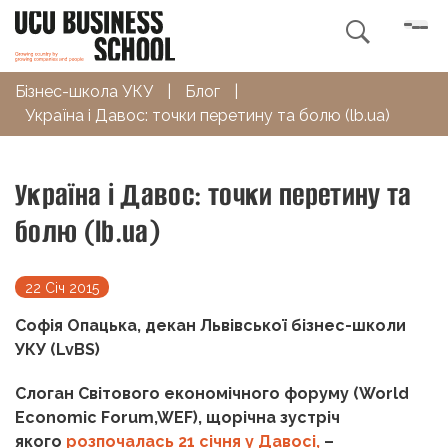

Бізнес-школа УКУ
|
Блог
|
Україна і Давос: точки перетину та болю (lb.ua)
Україна і Давос: точки перетину та
болю (lb.ua)
22 Січ 2015
Софія Опацька, декан Львівської бізнес-школи
УКУ (LvBS)
Слоган Світового економічного форуму (World
Economic Forum,WEF), щорічна зустріч
якого
розпочалась 21 січня у Давосі,
–