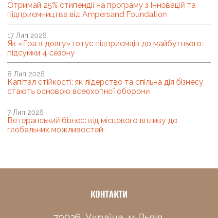
Отримай 25% стипендії на програму з Інновацій та
підприємництва від Ampersand Foundation
17 Лип 2026
Як «Гра в довгу» готує підприємців до майбутнього:
підсумки 4 сезону
8 Лип 2026
Капітал стійкості: як лідерство та спільна дія бізнесу
стають основою всеохопної оборони
7 Лип 2026
Ветеранський бізнес: від місцевого впливу до
глобальних можливостей
КОНТАКТИ
79026, Україна, м.Львів,