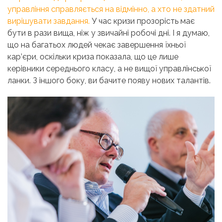
управління справляється на відмінно, а хто не здатний
вирішувати завдання.
У час кризи прозорість має
бути в рази вища, ніж у звичайні робочі дні. І я думаю,
що на багатьох людей чекає завершення їхньої
кар’єри, оскільки криза показала, що це лише
керівники середнього класу, а не вищої управлінської
ланки. З іншого боку, ви бачите появу нових талантів.