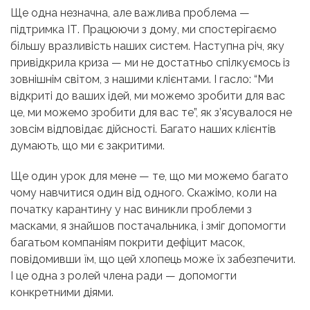
Ще одна незначна, але важлива проблема —
підтримка ІТ. Працюючи з дому, ми спостерігаємо
більшу вразливість наших систем. Наступна річ, яку
привідкрила криза — ми не достатньо спілкуємось із
зовнішнім світом, з нашими клієнтами. І гасло: “Ми
відкриті до ваших ідей, ми можемо зробити для вас
це, ми можемо зробити для вас те”, як з’ясувалося не
зовсім відповідає дійсності. Багато наших клієнтів
думають, що ми є закритими.
Ще один урок для мене — те, що ми можемо багато
чому навчитися один від одного. Скажімо, коли на
початку карантину у нас виникли проблеми з
масками, я знайшов постачальника, і зміг допомогти
багатьом компаніям покрити дефіцит масок,
повідомивши їм, що цей хлопець може їх забезпечити.
І це одна з ролей члена ради — допомогти
конкретними діями.