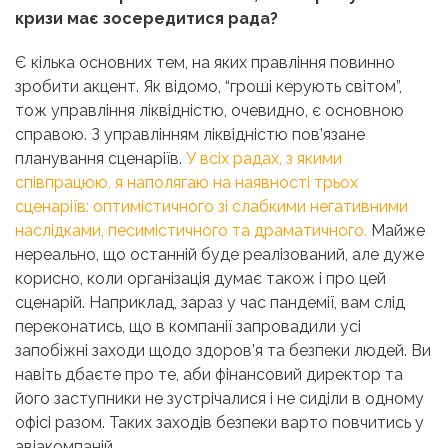
кризи має зосередитися рада?
Є кілька основних тем, на яких правління повинно
зробити акцент. Як відомо, “гроші керують світом”,
тож управління ліквідністю, очевидно, є основною
справою. З управлінням ліквідністю пов’язане
планування сценаріїв.
У всіх радах, з якими
співпрацюю, я наполягаю на наявності трьох
сценаріїв: оптимістичного зі слабкими негативними
наслідками, песимістичного та драматичного.
Майже
нереально, що останній буде реалізований, але дуже
корисно, коли організація думає також і про цей
сценарій. Наприклад, зараз у час пандемії, вам слід
переконатись, що в компанії запровадили усі
запобіжні заходи щодо здоров’я та безпеки людей. Ви
навіть дбаєте про те, аби фінансовий директор та
його заступники не зустрічалися і не сиділи в одному
офісі разом. Таких заходів безпеки варто повчитись у
авіакомпаній.