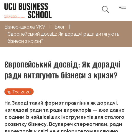

Бізнес-школа УКУ
|
Блог
|
Європейський досвід: Як дорадчі ради витягують
бізнеси з кризи?
Європейський досвід: Як дорадчі
ради витягують бізнеси з кризи?
15 Тра 2020
На Заході такий формат правління як дорадчі,
наглядові ради та ради директорів — вже давно
є одним із найдієвіших інструментів для сталого
розвитку бізнесу. Всупереч стереотипам, ради
директорів у світі не є пріоритетом виключно