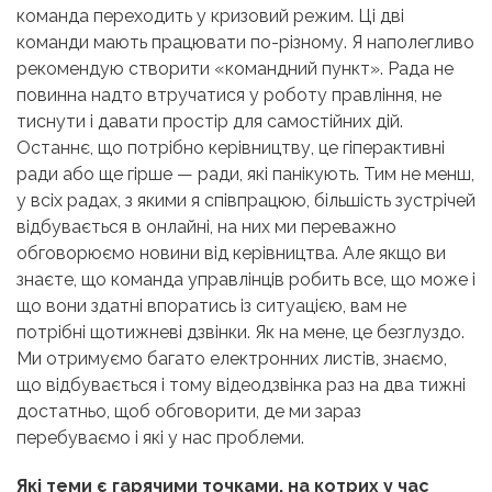
команда переходить у кризовий режим. Ці дві
команди мають працювати по-різному. Я наполегливо
рекомендую створити «командний пункт». Рада не
повинна надто втручатися у роботу правління, не
тиснути і давати простір для самостійних дій.
Останнє, що потрібно керівництву, це гіперактивні
ради або ще гірше — ради, які панікують. Тим не менш,
у всіх радах, з якими я співпрацюю, більшість зустрічей
відбувається в онлайні, на них ми переважно
обговорюємо новини від керівництва. Але якщо ви
знаєте, що команда управлінців робить все, що може і
що вони здатні впоратись із ситуацією, вам не
потрібні щотижневі дзвінки. Як на мене, це безглуздо.
Ми отримуємо багато електронних листів, знаємо,
що відбувається і тому відеодзвінка раз на два тижні
достатньо, щоб обговорити, де ми зараз
перебуваємо і які у нас проблеми.
Які теми є гарячими точками, на котрих у час