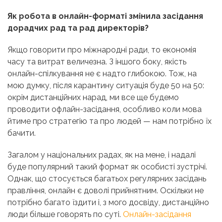
Як робота в онлайн-форматі змінила засідання
дорадчих рад та рад директорів?
Якщо говорити про міжнародні ради, то економія
часу та витрат величезна. З іншого боку, якість
онлайн-спілкування не є надто глибокою. Тож, на
мою думку, після карантину ситуація буде 50 на 50:
окрім дистанційних нарад, ми все ще будемо
проводити офлайн-засідання, особливо коли мова
йтиме про стратегію та про людей — нам потрібно їх
бачити.
Загалом у національних радах, як на мене, і надалі
буде популярний такий формат як особисті зустрічі.
Однак, що стосується багатьох регулярних засідань
правління, онлайн є доволі прийнятним. Оскільки не
потрібно багато їздити і, з мого досвіду, дистанційно
люди більше говорять по суті.
Онлайн-засідання