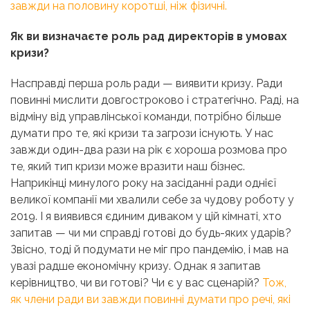
завжди на половину коротші, ніж фізичні.
Як ви визначаєте роль рад директорів в умовах
кризи?
Насправді перша роль ради — виявити кризу. Ради
повинні мислити довгостроково і стратегічно. Раді, на
відміну від управлінської команди, потрібно більше
думати про те, які кризи та загрози існують. У нас
завжди один-два рази на рік є хороша розмова про
те, який тип кризи може вразити наш бізнес.
Наприкінці минулого року на засіданні ради однієї
великої компанії ми хвалили себе за чудову роботу у
2019. І я виявився єдиним диваком у цій кімнаті, хто
запитав — чи ми справді готові до будь-яких ударів?
Звісно, тоді й подумати не міг про пандемію, і мав на
увазі радше економічну кризу. Однак я запитав
керівництво, чи ви готові? Чи є у вас сценарій?
Тож,
як члени ради ви завжди повинні думати про речі, які