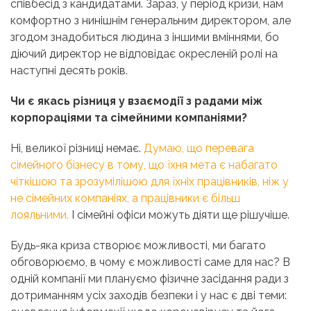
співбесід з кандидатами. Зараз, у період кризи, нам
комфортно з нинішнім генеральним директором, але
згодом знадобиться людина з іншими вміннями, бо
діючий директор не відповідає окресленій ролі на
наступні десять років.
Чи є якась різниця у взаємодії з радами між
корпораціями та сімейними компаніями?
Ні, великої різниці немає.
Думаю, що перевага
сімейного бізнесу в тому, що їхня мета є набагато
чіткішою та зрозумілішою для їхніх працівників, ніж у
не сімейних компаніях, а працівники є більш
лояльними.
І сімейні офіси можуть діяти ще рішучіше.
Будь-яка криза створює можливості, ми багато
обговорюємо, в чому є можливості саме для нас? В
одній компанії ми плануємо фізичне засідання ради з
дотриманням усіх заходів безпеки і у нас є дві теми: