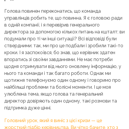
Голова повинен переконатись, що команда
управлінців робить те, що повинна. Я є головою ради
в одній компанії, і я перевірив генерального
директора за допомогою кількох питань на кшталт: ви
подумали про ті чи інші ситуації? Всі відповіді були
ствердними: так, ми про це подбали і зробили такі-то
кроки. І я заспокоївся, бо знав, що керівник здатен
впоратись зі своїми завданнями. Не має потреби
щодня отримувати від нього оновлену інформацію, у
нього та команди і так багато роботи. Однак ми
щотижня телефонуємо один одному і говоримо про
найбільші проблеми та болісні моменти. І це моя
улюблена тема, якщо голова та генеральний
директор довіряють один одному, такі розмови та
підтримка дуже цінні.
Головний урок, який я виніс з цієї кризи — це
жорсткий підбір керівництва. Ви чітко бачите, хто з