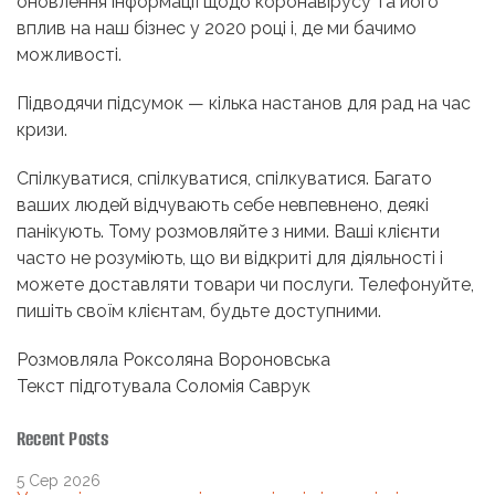
оновлення інформації щодо коронавірусу та його
вплив на наш бізнес у 2020 році і, де ми бачимо
можливості.
Підводячи підсумок — кілька настанов для рад на час
кризи.
Спілкуватися, спілкуватися, спілкуватися. Багато
ваших людей відчувають себе невпевнено, деякі
панікують. Тому розмовляйте з ними. Ваші клієнти
часто не розуміють, що ви відкриті для діяльності і
можете доставляти товари чи послуги. Телефонуйте,
пишіть своїм клієнтам, будьте доступними.
Розмовляла Роксоляна Вороновська
Текст підготувала Соломія Саврук
Recent Posts
5 Сер 2026