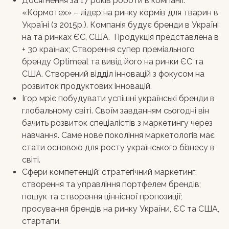
Досягнення за 17 років роботи в компанії:
«Кормотех» – лідер на ринку кормів для тварин в
Україні (з 2015р.). Компанія будує бренди в Україні
на та ринках ЄС, США. Продукція представлена в
+ 30 країнах; Створення супер преміального
бренду Optimeal та вивід його на ринки ЄС та
США.
Створений відділ інновацій з фокусом на
розвиток продуктових інновацій.
Ігор мріє побудувати успішні українські бренди в
глобальному світі. Своїм завданням сьогодні він
бачить розвиток спеціалістів з маркетингу через
навчання. Саме нове покоління маркетологів має
стати основою для росту українського бізнесу в
світі.
Сфери компетенцій: стратегічний маркетинг;
створення та управління портфелем брендів;
пошук та створення ціннісної пропозиції;
просування брендів на ринку України, ЄС та США,
стартапи.