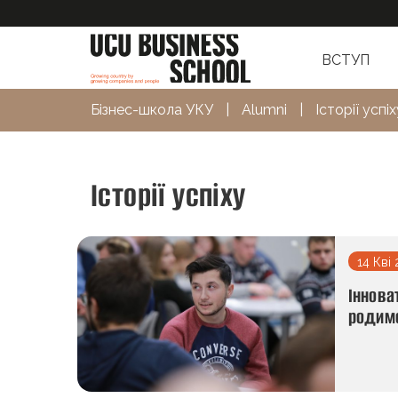
ВСТУП
Бізнес-школа УКУ
|
Alumni
|
Історії успіх
Історії успіху
14 Кві
Іннова
родим