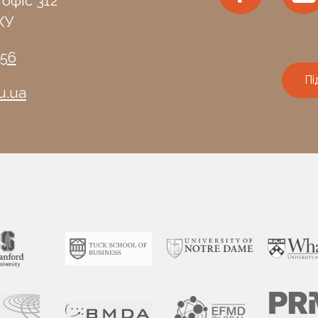
 офіс 312
КУ
-56
Пі
u.ua