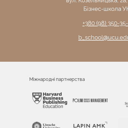
вул. Козельницька, 2а,
Бізнес-школа У
+380 (98) 350-35
b_school@ucu.ed
Міжнародні партнерства