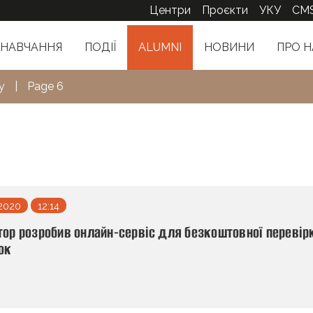
Центри
Проєкти
УКУ
CM
НАВЧАННЯ
ПОДІЇ
ALUMNI
НОВИНИ
ПРО Н
у
|
Page 6
 2020
12:14
тор розробив онлайн-сервіс для безкоштовної перевір
ок