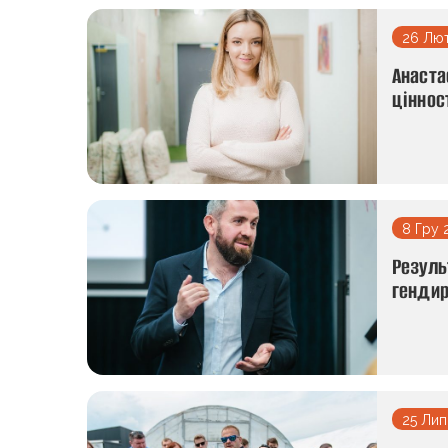
26 Лю
Анаста
ціннос
8 Гру 
Резуль
гендир
25 Лип