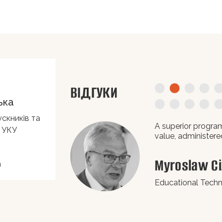
ВІДГУКИ
ька
ускників та
дей.
A superior program
и УКУ
value, administered
Myroslaw Ci
a
Educational Tech