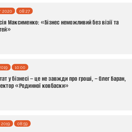
т 2020
08:27
сія Максименко: «Бізнес неможливий без візії та
тей»
2019
10:00
тат у бізнесі – це не завжди про гроші, – Олег Баран,
ектор «Родинної ковбаски»
 2019
08:59