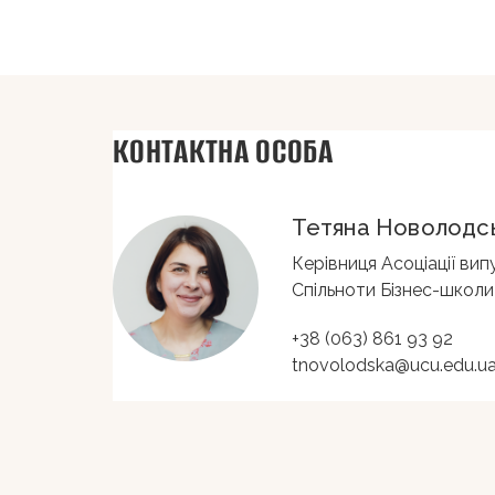
КОНТАКТНА ОСОБА
Тетяна Новолодс
Керівниця Асоціації вип
Змінюють Україну через зміну свідомості лю
Спільноти Бізнес-школ
Олег Баран
+38 (063) 861 93 92
tnovolodska@ucu.edu.u
Директор та співласник "Барком"