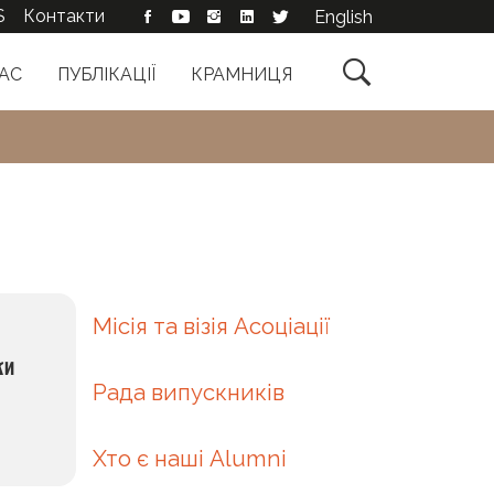
S
Контакти
English

АС
ПУБЛІКАЦІЇ
КРАМНИЦЯ
Місія та візія Асоціації
ки
Рада випускників
Хто є наші Alumni