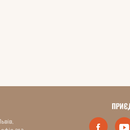
ПРИЄ
ьвів,