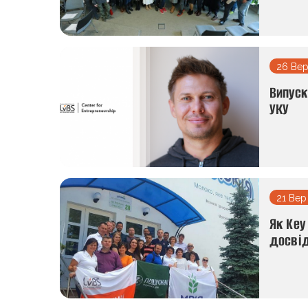
26 Вер
Випуск
УКУ
21 Вер
Як Key
досві