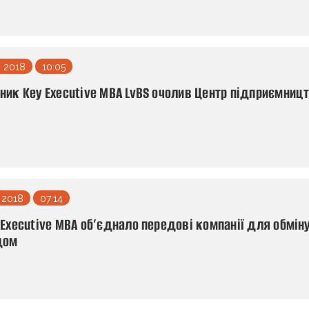
 2018
10:05
ник Key Executive MBA LvBS очолив Центр підприємниц
 2018
07:14
 Executive MBA об’єднало передові компанії для обмін
дом