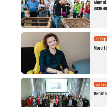
Alumni
розвив
14 Бер
More th
22 Лис
Львівс