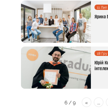
11 Лип
Ярина 
18 Гру
Юрій К
інтеле
6 / 9
«
...