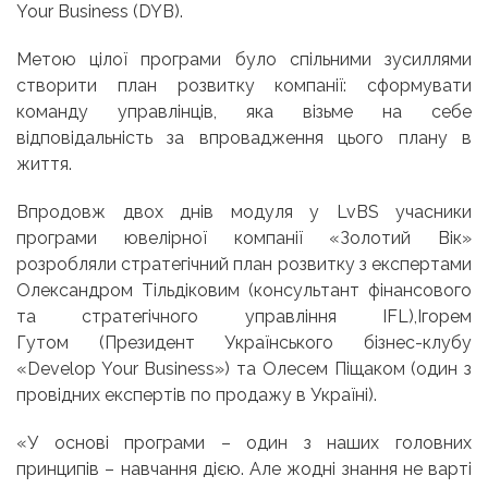
Your Business (DYB).
Метою цілої програми було спільними зусиллями
створити план розвитку компанії: сформувати
команду управлінців, яка візьме на себе
відповідальність за впровадження цього плану в
життя.
Впродовж двох днів модуля у LvBS учасники
програми ювелірної компанії «Золотий Вік»
розробляли стратегічний план розвитку з експертами
Олександром Тільдіковим (консультант фінансового
та стратегічного управління IFL),Ігорем
Гутом (Президент Українського бізнес-клубу
«Develop Your Business») та Олесем Піщаком (один з
провідних експертів по продажу в Україні).
«У основі програми – один з наших головних
принципів – навчання дією. Але жодні знання не варті