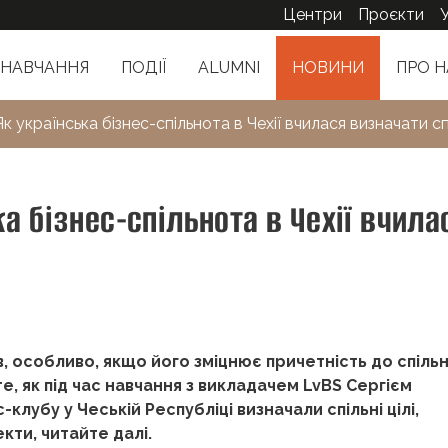
Центри
Проєкти
НАВЧАННЯ
ПОДІЇ
ALUMNI
НОВИНИ
ПРО Н
Як українська бізнес-спільнота в Чехії вчилася визначати спі
ка бізнес-спільнота в Чехії вчила
ів, особливо, якщо його зміцнює причетність до спіль
те, як під час навчання з викладачем LvBS Сергієм
клубу у Чеській Республіці визначали спільні цілі,
кти, читайте далі.