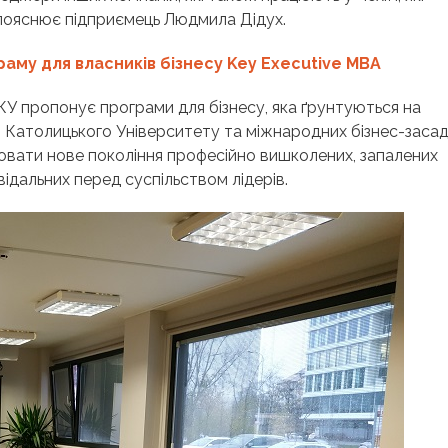
– пояснює підприємець Людмила Дідух.
раму для власників бізнесу Key Executive MBA
УКУ пропонує програми для бізнесу, яка ґрунтуються на
о Католицького Університету та міжнародних бізнес-засад
ховати нове покоління професійно вишколених, запалених
дальних перед суспільством лідерів.