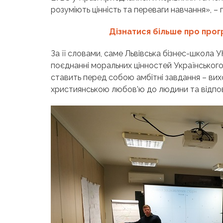
розуміють цінність та переваги навчання», 
Дізнатися більше про прог
За її словами, саме Львівська бізнес-школа 
поєднанні моральних цінностей Українськог
ставить перед собою амбітні завдання – ви
християнською любов’ю до людини та відпові