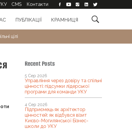
УКУ
CMS
Контакти

АС
ПУБЛІКАЦІЇ
КРАМНИЦЯ
льні цілі
ся
Recent Posts
5 Сер 2026
Управління через довіру та спільні
цінності: підсумки лідерської
програми для команди УКУ
4 Сер 2026
ноти
Підприємець як архітектор
цінностей: як відбувся візит
Києво-Могилянської Бізнес-
школи до УКУ