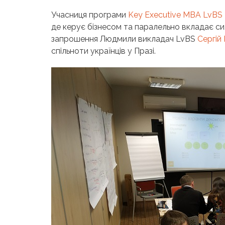
Учасниця програми
Key Executive MBA LvBS
де керує бізнесом та паралельно вкладає сил
запрошення Людмили викладач LvBS
Сергій
спільноти українців у Празі.