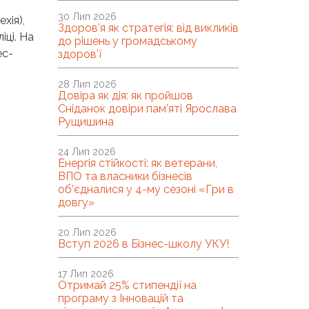
30 Лип 2026
хія),
Здоров’я як стратегія: від викликів
іці. На
до рішень у громадському
ес-
здоров’ї
28 Лип 2026
Довіра як дія: як пройшов
Сніданок довіри пам’яті Ярослава
Рущишина
24 Лип 2026
Енергія стійкості: як ветерани,
ВПО та власники бізнесів
об’єдналися у 4-му сезоні «Гри в
довгу»
20 Лип 2026
Вступ 2026 в Бізнес-школу УКУ!
17 Лип 2026
Отримай 25% стипендії на
програму з Інновацій та