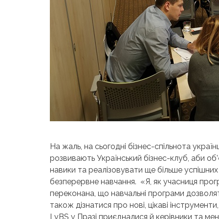
На жаль, на сьогодні бізнес-спільнота украї
розвивають Український бізнес-клуб, аби об’
навики та реалізовувати ще більше успішних б
безперервне навчання. «Я, як учасниця прог
переконана, що навчальні програми дозволят
також дізнатися про нові, цікаві інструменти
LvBS у Празі приєдналися й керівники та мене