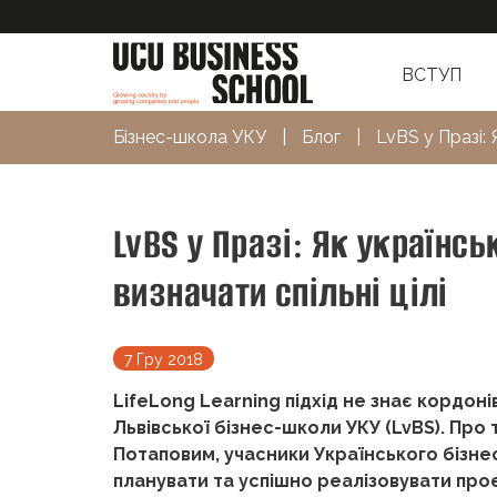
ВСТУП
Бізнес-школа УКУ
|
Блог
|
LvBS у Празі: 
LvBS у Празі: Як українсь
визначати спільні цілі
7 Гру 2018
LifeLong Learning підхід не знає кордон
Львівської бізнес-школи УКУ (LvBS). Про 
Потаповим, учасники Українського бізнес-
планувати та успішно реалізовувати прое