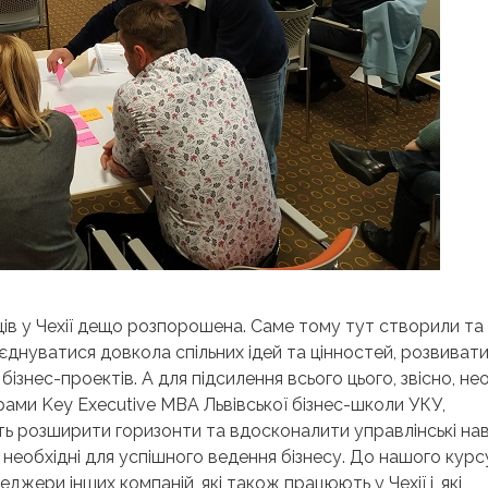
нців у Чехії дещо розпорошена. Саме тому тут створили та
єднуватися довкола спільних ідей та цінностей, розвивати
ізнес-проектів. А для підсилення всього цього, звісно, не
рами Key Executive MBA Львівської бізнес-школи УКУ,
ь розширити горизонти та вдосконалити управлінські нав
, необхідні для успішного ведення бізнесу. До нашого курс
джери інших компаній, які також працюють у Чехії і, які