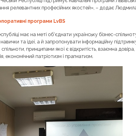
 Чеській Республіці підтримує навчальні програми Львівськ
вання релевантних професійних якостей», – додає Людмила
рпоративні програми LvBS
спубліці має на меті об’єднати українську бізнес-спільнот
авички та ідеї, а й запропонувати інформаційну підтримк
спільноти, принципами якої є відкритість, взаємна довіра,
ія, економічний патріотизм і прагматизм.