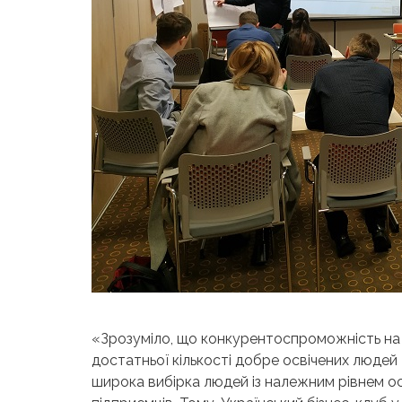
«Зрозуміло, що конкурентоспроможність на
достатньої кількості добре освічених людей –
широка вибірка людей із належним рівнем 