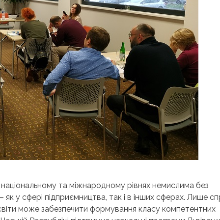
 національному та міжнародному рівнях немислима без
 як у сфері підприємництва, так і в інших сферах. Лише сп
освіти може забезпечити формування класу компетентних