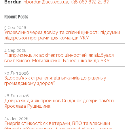
Bordun
,
nbordun@ucu.edu.ua
,
+38 067 672 21 67
.
Recent Posts
5 Сер 2026
Управління через довіру та спільні цінності: підсумки
лідерської програми для команди УКУ
4 Сер 2026
Підприємець як архітектор цінностей: як відбувся
візит Києво-Могилянської Бізнес-школи до УКУ
30 Лип 2026
Здоров’я як стратегія: від викликів до рішень у
громадському здоров’ї
28 Лип 2026
Довіра як дія: як пройшов Сніданок довіри пам’яті
Ярослава Рущишина
24 Лип 2026
Енергія стійкості: як ветерани, ВПО та власники
бізнесів об’єдналися у 4-му сезоні «Гри в довгу»