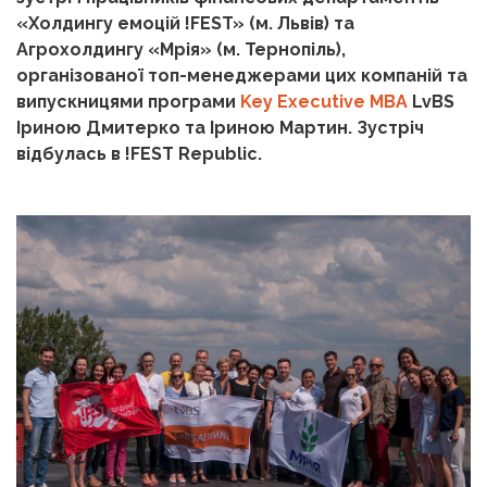
«
Холдингу емоцій !FEST
»
(м. Львів) та
Агрохолдингу
«
Мрія
»
(м. Тернопіль),
організованої топ-менеджерами цих компаній та
випускницями програми
Key Executive MBA
LvBS
Іриною Дмитерко та Іриною Мартин. Зустріч
відбулась в !FEST Republic.