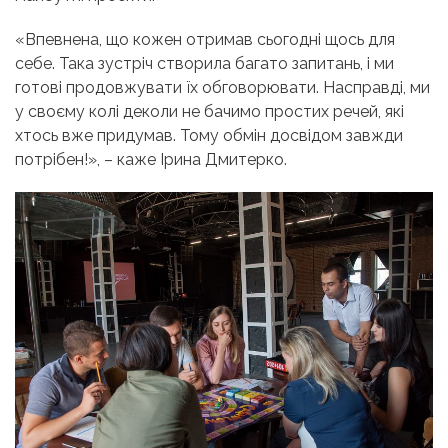
«Впевнена, що кожен отримав сьогодні щось для
себе. Така зустріч створила багато запитань, і ми
готові продовжувати їх обговорювати. Насправді, ми
у своєму колі деколи не бачимо простих речей, які
хтось вже придумав. Тому обмін досвідом завжди
потрібен!», – каже Ірина Дмитерко.