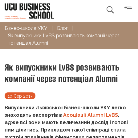

Бізнес-школа УКУ
|
Блог
|
Як випускники LvBS розвивають компанії через
потенціал Alumni
Як випускники LvBS розвивають
компанії через потенціал Alumni
10 Сер 2017
Випускники Львівської бізнес-школи УКУ легко
знаходять експертів в
Асоціації Alumni LvBS
,
адже всі вони мають величезний досвід і готові
ним ділитись. Прикладом такої співпраці стала
зустріч працівників фінансових департаментів