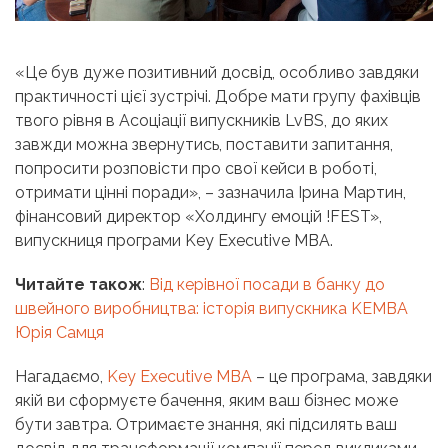
«Це був дуже позитивний досвід, особливо завдяки
практичності цієї зустрічі. Добре мати групу фахівців
твого рівня в Асоціації випускників LvBS, до яких
завжди можна звернутись, поставити запитання,
попросити розповісти про свої кейси в роботі,
отримати цінні поради», – зазначила Ірина Мартин,
фінансовий директор «Холдингу емоцій !FEST»,
випускниця програми Key Executive MBA.
Читайте також
:
Від керівної посади в банку до
швейного виробництва: історія випускника KEMBA
Юрія Самця
Нагадаємо,
Key Executive MBA
– це програма, завдяки
якій ви сформуєте бачення, яким ваш бізнес може
бути завтра. Отримаєте знання, які підсилять ваш