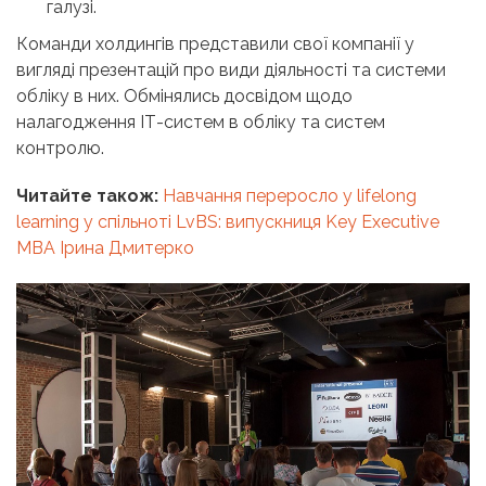
галузі.
Команди холдингів представили свої компанії у
вигляді презентацій про види діяльності та системи
обліку в них. Обмінялись досвідом щодо
налагодження ІТ-систем в обліку та систем
контролю.
Читайте також:
Навчання переросло у lifelong
learning у спільноті LvBS: випускниця Key Executive
MBA Ірина Дмитерко