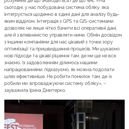
розуміння де що знаходиться і де що чиє. «На
сьогодні, у нас побудована система обліку, яка
інтегрується щоденно в єдині дані для аналізу будь-
яким відділом. Інтеграція з GPS та GIS-системами
дозволяє не лише чітко бачити всі оперативні дані,
але й з впевненістю управляти ними. Обмін досвідом
з іншими компаніями для нас цікавий з точки зору
оптимізації та пришвидшення процесів. Ми шукаємо
нові підходи та цікаві рішення там, де ми ще не все
знаємо. Із задоволенням ділимось нашими
напрацюваннями, підказуємо, як можна подолати
шлях ефективніше. Не робити помилок там, де їх
робили ми, впроваджуючи систему обліку», –
зауважила Ірина Дмитерко.