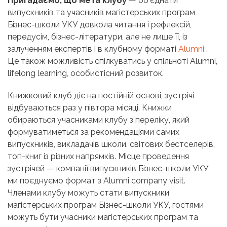
Пригадаємо, що мета клубу
— об’єднати
випускників та учасників магістерських програм
Бізнес-школи УКУ довкола читання і рефлексій,
передусім, бізнес-літератури, але не лише її, із
залученням експертів і в клубному форматі
Alumni
.
Це також можливість спілкуватись у спільноті Alumni,
lifelong learning, особистісний розвиток.
Книжковий клуб діє на постійній основі, зустрічі
відбуваються раз у півтора місяці. Книжки
обираються учасниками клубу з переліку, який
формуватиметься за рекомендаціями самих
випускників, викладачів школи, світових бестселерів,
топ-книг із різних напрямків. Місце проведення
зустрічей — компанії випускників Бізнес-школи УКУ,
ми поєднуємо формат з Alumni company visit.
Членами клубу можуть стати випускники
магістерських програм Бізнес-школи УКУ, гостями
можуть бути учасники магістерських програм та