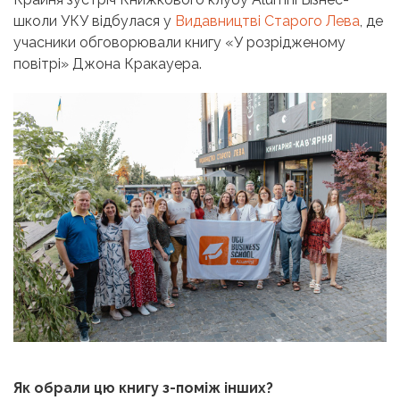
школи УКУ відбулася у
Видавництві Старого Лева
, де
учасники обговорювали книгу «У розрідженому
повітрі» Джона Кракауера.
Як обрали цю книгу з-поміж інших?