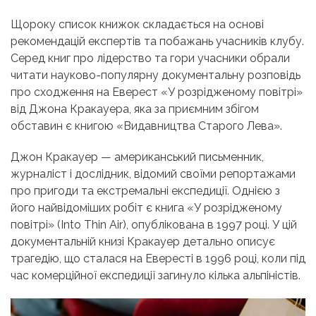
Щороку список книжок складається на основі
рекомендацій експертів та побажань учасників клубу.
Серед книг про лідерство та гори учасники обрали
читати науково-популярну документальну розповідь
про сходження на Еверест «У розрідженому повітрі»
від Джона Кракауера, яка за приємним збігом
обставин є книгою «Видавництва Старого Лева».
Джон Кракауер — американський письменник,
журналіст і дослідник, відомий своїми репортажами
про пригоди та екстремальні експедиції. Однією з
його найвідоміших робіт є книга «У розрідженому
повітрі» (Into Thin Air), опублікована в 1997 році. У цій
документальній книзі Кракауер детально описує
трагедію, що сталася на Евересті в 1996 році, коли під
час комерційної експедиції загинуло кілька альпіністів.