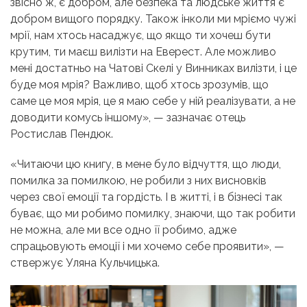
звісно ж, є добром, але безпека та людське життя є
добром вищого порядку. Також інколи ми мріємо чужі
мрії, нам хтось насаджує, що якщо ти хочеш бути
крутим, ти маєш вилізти на Еверест. Але можливо
мені достатньо на Чатові Скелі у Винниках вилізти, і це
буде моя мрія? Важливо, щоб хтось зрозумів, що
саме це моя мрія, це я маю себе у ній реалізувати, а не
доводити комусь іншому», — зазначає отець
Ростислав Пендюк.
«Читаючи цю книгу, в мене було відчуття, що люди,
помилка за помилкою, не робили з них висновків
через свої емоції та гордість. І в житті, і в бізнесі так
буває, що ми робимо помилку, знаючи, що так робити
не можна, але ми все одно її робимо, адже
спрацьовують емоції і ми хочемо себе проявити», —
ствержує Уляна Кульчицька.