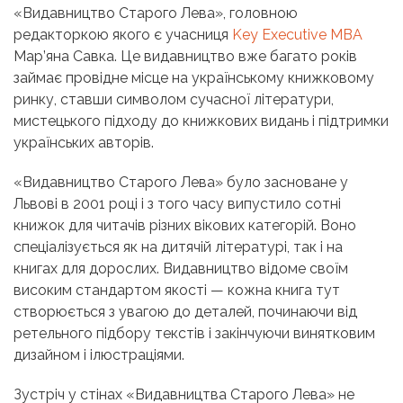
«Видавництво Старого Лева»
, головною
редакторкою якого є учасниця
Key Executive MBA
Мар’яна Савка. Це видавництво вже багато років
займає провідне місце на українському книжковому
ринку, ставши символом сучасної літератури,
мистецького підходу до книжкових видань і підтримки
українських авторів.
«Видавництво Старого Лева»
було засноване у
Львові в 2001 році і з того часу випустило сотні
книжок для читачів різних вікових категорій. Воно
спеціалізується як на дитячій літературі, так і на
книгах для дорослих. Видавництво відоме своїм
високим стандартом якості — кожна книга тут
створюється з увагою до деталей, починаючи від
ретельного підбору текстів і закінчуючи винятковим
дизайном і ілюстраціями.
Зустріч у стінах
«Видавництва Старого Лева»
не