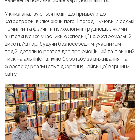
найменша помилка може вартувати життя.
У книзі аналізуються події, що призвели до
катастрофи, включаючи погані погодні умови, людські
помилки та фізичні й психологічні труднощі, з якими
зіштовхнулися учасники експедиції на екстремальній
висоті. Автор, будучи безпосереднім учасником
подій, детально розповідає про емоційний та фізичний
тиск на альпіністів, їхню боротьбу за виживання, та
жорстоку реальність підкорення найвищої вершини
світу.