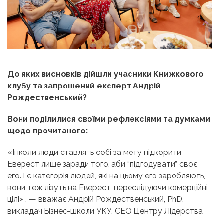
До яких висновків дійшли учасники Книжкового
клубу та запрошений експерт Андрій
Рождественський?
Вони поділилися своїми рефлексіями та думками
щодо прочитаного:
«Інколи люди ставлять собі за мету підкорити
Еверест лише заради того, аби “підгодувати” своє
его. І є категорія людей, які на цьому его заробляють,
вони теж лізуть на Еверест, переслідуючи комерційні
цілі» , — вважає Андрій Рождественський, PhD,
викладач Бізнес-школи УКУ, CEO Центру Лідерства