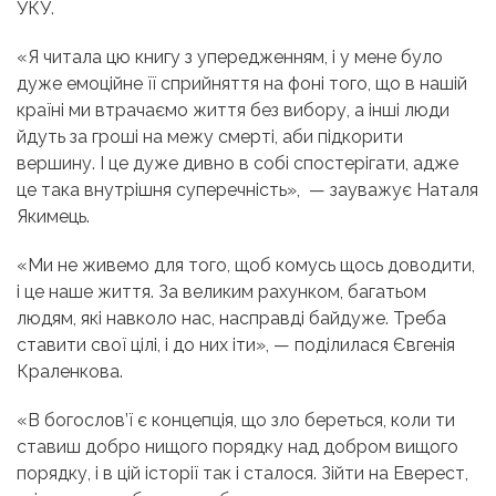
УКУ.
«Я читала цю книгу з упередженням, і у мене було
дуже емоційне її сприйняття на фоні того, що в нашій
країні ми втрачаємо життя без вибору, а інші люди
йдуть за гроші на межу смерті, аби підкорити
вершину. І це дуже дивно в собі спостерігати, адже
це така внутрішня суперечність», — зауважує Наталя
Якимець.
«Ми не живемо для того, щоб комусь щось доводити,
і це наше життя. За великим рахунком, багатьом
людям, які навколо нас, насправді байдуже. Треба
ставити свої цілі, і до них іти», — поділилася Євгенія
Краленкова.
«В богослов’ї є концепція, що зло береться, коли ти
ставиш добро нищого порядку над добром вищого
порядку, і в цій історії так і сталося. Зійти на Еверест,